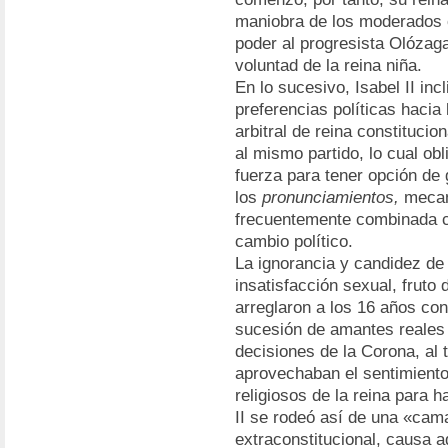
maniobra de los moderados 
poder al progresista Olózaga
voluntad de la reina niña.
En lo sucesivo, Isabel II in
preferencias políticas haci
arbitral de reina constitucio
al mismo partido, lo cual obl
fuerza para tener opción de
los
pronunciamientos,
mecan
frecuentemente combinada co
cambio político.
La ignorancia y candidez de 
insatisfacción sexual, fruto
arreglaron a los 16 años co
sucesión de amantes reales a
decisiones de la Corona, al
aprovechaban el sentimiento
religiosos de la reina para h
II se rodeó así de una «camar
extraconstitucional, causa a