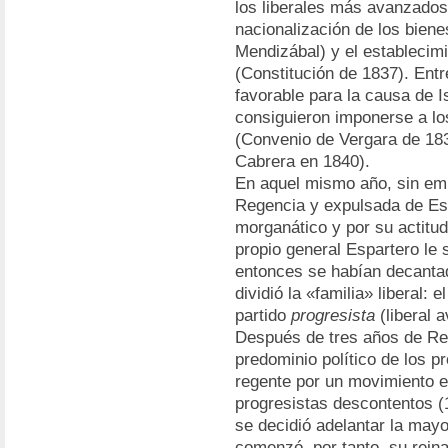
los liberales más avanzados l
nacionalización de los biene
Mendizábal) y el establecim
(Constitución de 1837). Entr
favorable para la causa de I
consiguieron imponerse a los
(Convenio de Vergara de 183
Cabrera en 1840).
En aquel mismo año, sin emb
Regencia y expulsada de Es
morganático y por su actitud 
propio general Espartero le
entonces se habían decantad
dividió la «familia» liberal: e
partido
progresista
(liberal 
Después de tres años de Re
predominio político de los p
regente por un movimiento e
progresistas descontentos (
se decidió adelantar la mayo
comenzó, por tanto, su rein