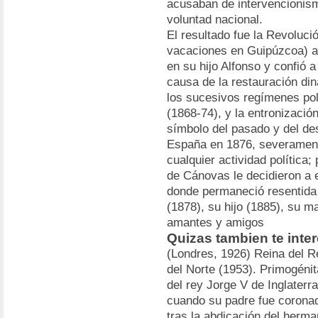
acusaban de intervencionismo
voluntad nacional.
El resultado fue la Revolució
vacaciones en Guipúzcoa) a 
en su hijo Alfonso y confió
causa de la restauración diná
los sucesivos regímenes pol
(1868-74), y la entronizació
símbolo del pasado y del de
España en 1876, severamente
cualquier actividad política
de Cánovas le decidieron a e
donde permaneció resentida 
(1878), su hijo (1885), su m
amantes y amigos
Quizas tambien te intere
(Londres, 1926) Reina del R
del Norte (1953). Primogénit
del rey Jorge V de Inglaterra
cuando su padre fue coronad
tras la abdicación del herm