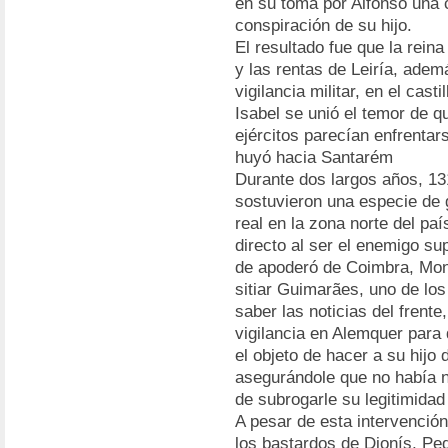
en su toma por Alfonso una c
conspiración de su hijo.
El resultado fue que la reina
y las rentas de Leiría, ademá
vigilancia militar, en el cas
Isabel se unió el temor de 
ejércitos parecían enfrentar
huyó hacia Santarém
Durante dos largos años, 131
sostuvieron una especie de g
real en la zona norte del pa
directo al ser el enemigo su
de apoderó de Coimbra, Mont
sitiar Guimarães, uno de los
saber las noticias del frente
vigilancia en Alemquer para 
el objeto de hacer a su hijo 
asegurándole que no había ni
de subrogarle su legitimidad 
A pesar de esta intervención
los bastardos de Dionís, Pe