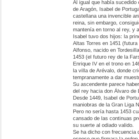
Al igual que había sucedido 
de Aragón, Isabel de Portuga
castellana una invencible a
reina, sin embargo, consigu
mantenía en torno al rey, y a
Isabel tuvo dos hijos: la pri
Altas Torres en 1451 (futura I
Alfonso, nacido en Tordesill
1453 (el futuro rey de la Fa
Enrique IV en el trono en 14
la villa de Arévalo, donde cr
tempranamente a dar muestra
Su ascendente parece haber 
del rey hacia don Álvaro de
Desde 1449, Isabel de Portu
maniobras de la Gran Liga No
Pero no sería hasta 1453 c
cansado de las continuas pr
su suerte al odiado valido.
Se ha dicho con frecuencia q
esposo que firmara la orden 