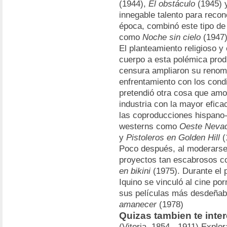
(1944),
El obstáculo
(1945) 
innegable talento para recon
época, combinó este tipo de 
como
Noche sin cielo
(1947
El planteamiento religioso y
cuerpo a esta polémica prod
censura ampliaron su renom
enfrentamiento con los condi
pretendió otra cosa que amo
industria con la mayor efica
las coproducciones hispano-i
westerns como
Oeste Neva
y
Pistoleros en Golden Hill
(
Poco después, al moderarse e
proyectos tan escabrosos 
en bikini
(1975). Durante el p
Iquino se vinculó al cine po
sus películas más desdeñab
amanecer
(1978)
Quizas tambien te inter
(Vitoria, 1854 - 1911) Explor