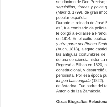
seudónimo de Don Preciso;
seguidillas, tiranas y polos
(Madrid, 1799), de gran impor
popular española
Durante el reinado de José
así, fue comisario de policí
le obligó a exiliarse a Franc
en 1814. En el exilio public
y otra parte del Pirineo Sep
(Auch, 1818), alegato castic
las antiguas costumbres de 
de una conciencia histórica 
Regresó a Bilbao en 1820, 
constitucional, y desarrolló
periodista. Por esa época p
lengua bascongada
(1822), l
de Astarloa. Fue padre del 
Antonio de Iza Zamácola.
Otras Biografías Relacion