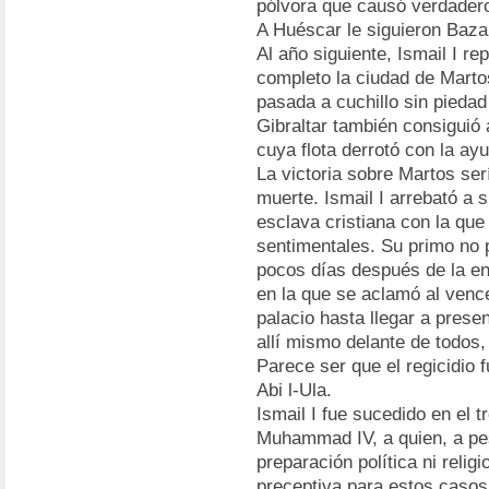
pólvora que causó verdaderos
A Huéscar le siguieron Baza
Al año siguiente, Ismail I r
completo la ciudad de Marto
pasada a cuchillo sin piedad
Gibraltar también consiguió 
cuya flota derrotó con la ay
La victoria sobre Martos ser
muerte. Ismail I arrebató a
esclava cristiana con la que
sentimentales. Su primo no p
pocos días después de la ent
en la que se aclamó al ven
palacio hasta llegar a prese
allí mismo delante de todos,
Parece ser que el regicidio 
Abi l-Ula.
Ismail I fue sucedido en el t
Muhammad IV, a quien, a pe
preparación política ni religi
preceptiva para estos casos 