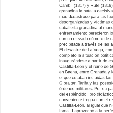
Cambil (1317) y Rute (1319),
granadina la batalla decisiv
más desastroso para las fue
desorganizadas y víctimas de
caballería granadina al mand
enfrentamiento perecieron lo
con un elevado número de ca
precipitada a través de las 
El desastre de La Vega, como
completo la situación político
inaugurándose a partir de e
Castilla-León y el reino de 
en Baena, entre Granada y l
el que estaban incluidas las
Gibraltar, Tarifa y las pose
órdenes militares. Por su pa
del espléndido libro didácti
conveniente tregua con el r
Castilla-León, al igual que h
Ismail I aprovechó a la perf