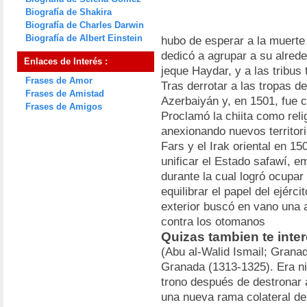
Biografía de Shakira
Biografía de Charles Darwin
Biografía de Albert Einstein
hubo de esperar a la muerte 
dedicó a agrupar a su alrede
Enlaces de Interés :
jeque Haydar, y a las tribus
Frases de Amor
Tras derrotar a las tropas de
Frases de Amistad
Azerbaiyán y, en 1501, fue 
Frases de Amigos
Proclamó la chiita como relig
anexionando nuevos territori
Fars y el Irak oriental en 1
unificar el Estado safawí, e
durante la cual logró ocupar 
equilibrar el papel del ejérci
exterior buscó en vano una 
contra los otomanos
Quizas tambien te inter
(Abu al-Walid Ismail; Granad
Granada (1313-1325). Era ni
trono después de destronar
una nueva rama colateral den