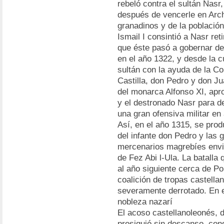
rebeló contra el sultán Nasr
después de vencerle en Arch
granadinos y de la población
Ismail I consintió a Nasr ret
que éste pasó a gobernar de
en el año 1322, y desde la c
sultán con la ayuda de la Co
Castilla, don Pedro y don Ju
del monarca Alfonso XI, apro
y el destronado Nasr para de
una gran ofensiva militar en
Así, en el año 1315, se produ
del infante don Pedro y las
mercenarios magrebíes envia
de Fez Abi l-Ula. La batalla 
al año siguiente cerca de Po
coalición de tropas castella
severamente derrotado. En es
nobleza nazarí
El acoso castellanoleonés, di
prosiguió sin descanso, con