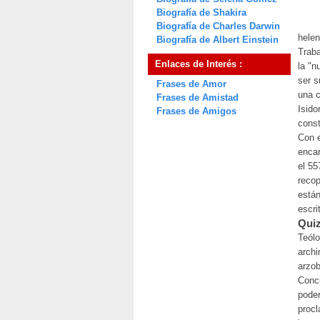
Biografía de Shakira
Biografía de Charles Darwin
helen
Biografía de Albert Einstein
Traba
Enlaces de Interés :
la "n
ser s
Frases de Amor
una c
Frases de Amistad
Isido
Frases de Amigos
const
Con e
encar
el 55
recop
están
escri
Quiz
Teólo
archi
arzob
Conci
poder
procl