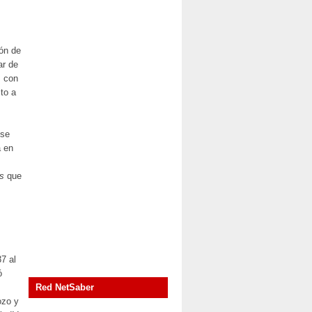
ión de
ar de
, con
to a
 se
a en
s
que
37 al
ó
Red NetSaber
ozo y