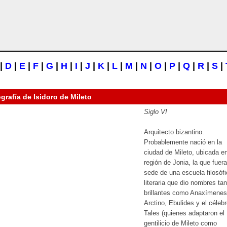
|
D
|
E
|
F
|
G
|
H
|
I
|
J
|
K
|
L
|
M
|
N
|
O
|
P
|
Q
|
R
|
S
|
ografía de
Isidoro de Mileto
Siglo VI
Arquitecto bizantino.
Probablemente nació en la
ciudad de Mileto, ubicada en
región de Jonia, la que fuera
sede de una escuela filosófi
literaria que dio nombres tan
brillantes como Anaxímenes
Arctino, Ebulides y el céleb
Tales (quienes adaptaron el
gentilicio de Mileto como