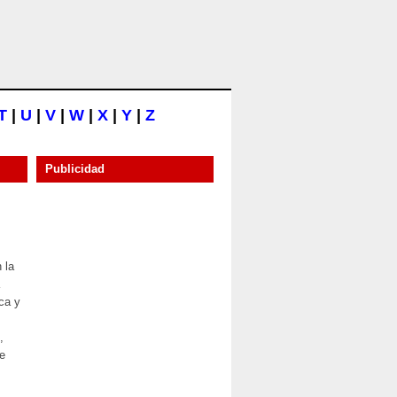
T
|
U
|
V
|
W
|
X
|
Y
|
Z
Publicidad
 la
ca y
,
re