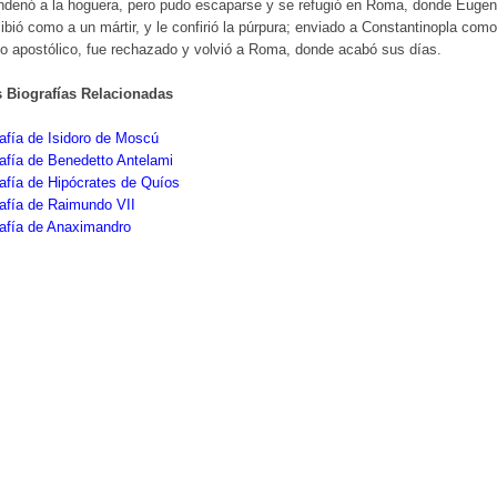
ndenó a la hoguera, pero pudo escaparse y se refugió en Roma, donde Eugen
cibió como a un mártir, y le confirió la púrpura; enviado a Constantinopla como
o apostólico, fue rechazado y volvió a Roma, donde acabó sus días.
s Biografías Relacionadas
afía de Isidoro de Moscú
afía de Benedetto Antelami
afía de Hipócrates de Quíos
afía de Raimundo VII
rafía de Anaximandro