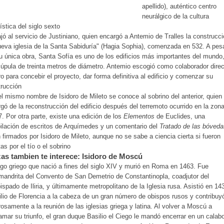
apellido), auténtico centro
neurálgico de la cultura
ística del siglo sexto
jó al servicio de Justiniano, quien encargó a Antemio de Tralles la construcc
ueva iglesia de la Santa Sabiduría" (Hagia Sophia), comenzada en 532. A pes
u única obra, Santa Sofía es uno de los edificios más importantes del mundo
úpula de treinta metros de diámetro. Antemio escogió como colaborador direc
ro para concebir el proyecto, dar forma definitiva al edificio y comenzar su
rucción
l mismo nombre de Isidoro de Mileto se conoce al sobrino del anterior, quien
gó de la reconstrucción del edificio después del terremoto ocurrido en la zon
7. Por otra parte, existe una edición de los
Elementos
de Euclides, una
ilación de escritos de Arquímedes y un comentario del
Tratado de las bóveda
 firmados por Isidoro de Mileto, aunque no se sabe a ciencia cierta si fueron
tas por el tío o el sobrino
as tambien te interece: Isidoro de Moscú
go griego que nació a fines del siglo XIV y murió en Roma en 1463. Fue
mandrita del Convento de San Demetrio de Constantinopla, coadjutor del
ispado de Iliria, y últimamente metropolitano de la Iglesia rusa. Asistió en 14
lio de Florencia a la cabeza de un gran número de obispos rusos y contribuy
osamente a la reunión de las iglesias griega y latina. Al volver a Moscú a
amar su triunfo, el gran duque Basilio el Ciego le mandó encerrar en un calab