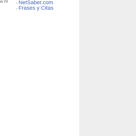
io IV
NetSaber.com
-
Frases y Citas
-