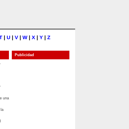
T
|
U
|
V
|
W
|
X
|
Y
|
Z
Publicidad
-
y
de una
 la
l