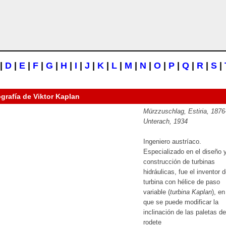
|
D
|
E
|
F
|
G
|
H
|
I
|
J
|
K
|
L
|
M
|
N
|
O
|
P
|
Q
|
R
|
S
|
ografía de
Viktor Kaplan
Mürzzuschlag, Estiria, 1876
Unterach, 1934
Ingeniero austríaco.
Especializado en el diseño 
construcción de turbinas
hidráulicas, fue el inventor 
turbina con hélice de paso
variable (
turbina Kaplan
), en
que se puede modificar la
inclinación de las paletas de
rodete