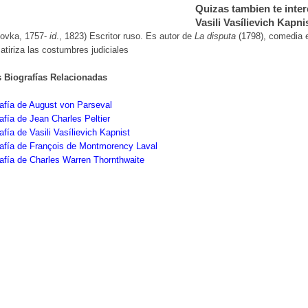
Quizas tambien te inter
Vasili Vasílievich Kapni
ovka, 1757-
id
., 1823) Escritor ruso. Es autor de
La disputa
(1798), comedia e
atiriza las costumbres judiciales
s Biografías Relacionadas
afía de August von Parseval
afía de Jean Charles Peltier
afía de Vasili Vasílievich Kapnist
afía de François de Montmorency Laval
afía de Charles Warren Thornthwaite