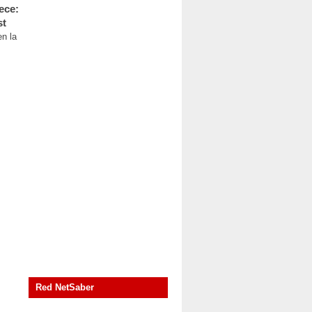
ece:
st
n la
Red NetSaber