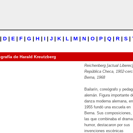
|
D
|
E
|
F
|
G
|
H
|
I
|
J
|
K
|
L
|
M
|
N
|
O
|
P
|
Q
|
R
|
S
|
ografía de
Harald Kreutzberg
Reichenberg [actual Liberec]
República Checa, 1902-cerc
Berna, 1968
Bailarín, coreógrafo y peda
alemán. Figura importante d
danza moderna alemana, en
1955 fundó una escuela en
Berna. Sus composiciones,
las que combinaba el drama 
humor, destacaron por sus
invenciones escénicas