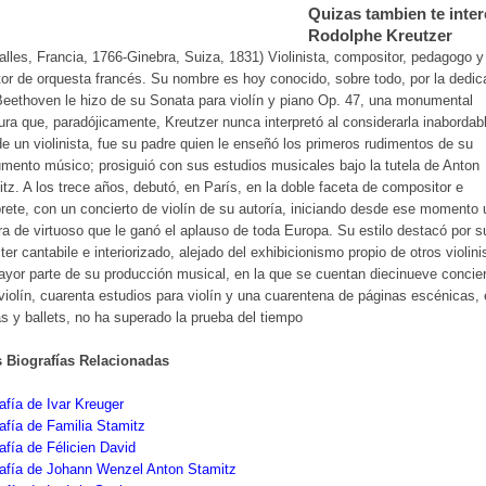
Quizas tambien te inter
Rodolphe Kreutzer
alles, Francia, 1766-Ginebra, Suiza, 1831) Violinista, compositor, pedagogo y
tor de orquesta francés. Su nombre es hoy conocido, sobre todo, por la dedica
eethoven le hizo de su Sonata para violín y piano Op. 47, una monumental
tura que, paradójicamente, Kreutzer nunca interpretó al considerarla inabordab
de un violinista, fue su padre quien le enseñó los primeros rudimentos de su
umento músico; prosiguió con sus estudios musicales bajo la tutela de Anton
tz. A los trece años, debutó, en París, en la doble faceta de compositor e
prete, con un concierto de violín de su autoría, iniciando desde ese momento
ra de virtuoso que le ganó el aplauso de toda Europa. Su estilo destacó por s
ter cantabile e interiorizado, alejado del exhibicionismo propio de otros violini
yor parte de su producción musical, en la que se cuentan diecinueve concie
violín, cuarenta estudios para violín y una cuarentena de páginas escénicas, 
s y ballets, no ha superado la prueba del tiempo
s Biografías Relacionadas
afía de Ivar Kreuger
afía de Familia Stamitz
afía de Félicien David
rafía de Johann Wenzel Anton Stamitz