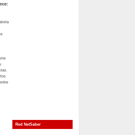
ece:
toria
le.
 una
u
stas.
rtos
entre
Red NetSaber