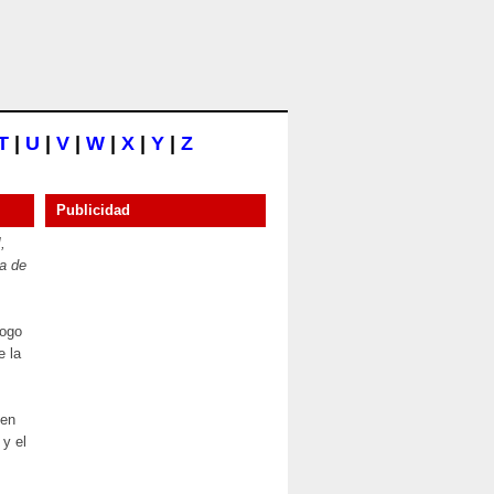
T
|
U
|
V
|
W
|
X
|
Y
|
Z
Publicidad
,
a de
gogo
e la
 en
y el