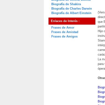
Biografía de Shakira
Biografía de Charles Darwin
(Vers
Biografía de Albert Einstein
direc
Enlaces de Interés :
que B
parti
Frases de Amor
Hijo 
Frases de Amistad
instr
Frases de Amigos
Stami
intér
carre
carác
La ma
para 
ópera
Otra
Biogr
Biogr
Biogr
Biog