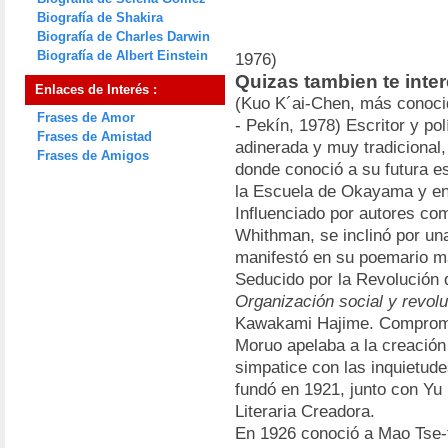
Biografía de Shakira
Biografía de Charles Darwin
Biografía de Albert Einstein
1976)
Quizas tambien te inte
Enlaces de Interés :
(Kuo K´ai-Chen, más conoc
Frases de Amor
- Pekín, 1978) Escritor y pol
Frases de Amistad
adinerada y muy tradicional,
Frases de Amigos
donde conoció a su futura e
la Escuela de Okayama y en 
Influenciado por autores co
Whithman, se inclinó por una
manifestó en su poemario m
Seducido por la Revolución d
Organización social y revolu
Kawakami Hajime. Comprome
Moruo apelaba a la creación 
simpatice con las inquietude
fundó en 1921, junto con Yu 
Literaria Creadora.
En 1926 conoció a Mao Tse-