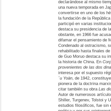
declarándose al mismo tiem
una nueva temporada en Jap
convertirse en uno de los h
la fundación de la República
participó en varias instituc
destaca su presidencia de l
obstante, en 1966 fue acusa
difamar el pensamiento de 
Condenado al ostracismo, s
rehabilitado hasta finales d
de Guo Moruo destaca su int
la historia de China. En
Corp
provenientes de las dos din
interesa por el supuesto rég
´u Yoän
, de 1942, constituye
pionera de la doctrina marxi
citar también su obra
Las di
Autor de numerosos artículo
Shiller, Turgenev, Tolstoi y 
estudios filosóficos, fue s
poética y por sus reinterpre