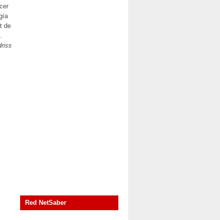
cer
gía
t de
.
riss
Red NetSaber