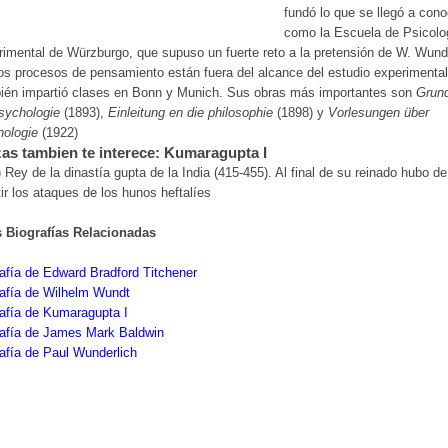
fundó lo que se llegó a cono
como la Escuela de Psicolo
imental de Würzburgo, que supuso un fuerte reto a la pretensión de W. Wund
os procesos de pensamiento están fuera del alcance del estudio experimental
ién impartió clases en Bonn y Munich. Sus obras más importantes son
Grund
sychologie
(1893),
Einleitung en die philosophie
(1898) y
Vorlesungen über
hologie
(1922)
as tambien te interece: Kumaragupta I
) Rey de la dinastía gupta de la India (415-455). Al final de su reinado hubo de
tir los ataques de los hunos heftalíes
s Biografías Relacionadas
afía de Edward Bradford Titchener
afía de Wilhelm Wundt
afía de Kumaragupta I
rafía de James Mark Baldwin
afía de Paul Wunderlich