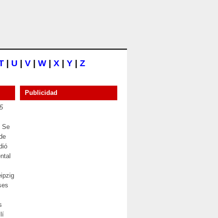
T
|
U
|
V
|
W
|
X
|
Y
|
Z
Publicidad
5
. Se
de
dió
ntal
ipzig
ses
s
lí