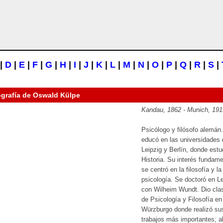
|
D
|
E
|
F
|
G
|
H
|
I
|
J
|
K
|
L
|
M
|
N
|
O
|
P
|
Q
|
R
|
S
|
ografía de
Oswald Külpe
Kandau, 1862 - Munich, 191
Psicólogo y filósofo alemán
educó en las universidades 
Leipzig y Berlín, donde estu
Historia. Su interés fundame
se centró en la filosofía y la
psicología. Se doctoró en Le
con Wilheim Wundt. Dio cla
de Psicología y Filosofía en
Würzburgo donde realizó su
trabajos más importantes; al