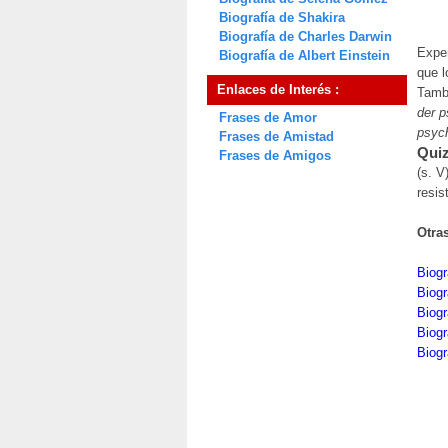
Biografía de Shakira
Biografía de Charles Darwin
Exper
Biografía de Albert Einstein
que l
Enlaces de Interés :
Tamb
der p
Frases de Amor
psyc
Frases de Amistad
Quiz
Frases de Amigos
(s. V
resis
Otra
Biogr
Biogr
Biogr
Biog
Biogr