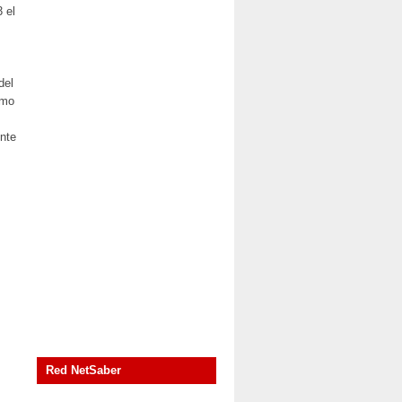
 el
del
smo
ente
Red NetSaber