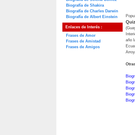
Biografía de Shakira
Biografía de Charles Darwin
Popu
Biografía de Albert Einstein
Quiz
Enlaces de Interés :
(Guay
Inter
Frases de Amor
año l
Frases de Amistad
Ecuat
Frases de Amigos
Arroy
Otra
Biogr
Biogr
Biogr
Biogr
Biogr