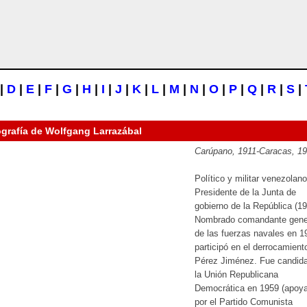
|
D
|
E
|
F
|
G
|
H
|
I
|
J
|
K
|
L
|
M
|
N
|
O
|
P
|
Q
|
R
|
S
|
ografía de
Wolfgang Larrazábal
Carúpano, 1911-Caracas, 1
Político y militar venezolano
Presidente de la Junta de
gobierno de la República (19
Nombrado comandante gene
de las fuerzas navales en 1
participó en el derrocamient
Pérez Jiménez. Fue candida
la Unión Republicana
Democrática en 1959 (apoy
por el Partido Comunista