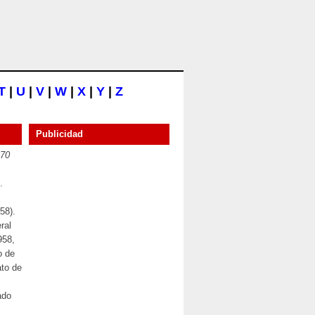
T
|
U
|
V
|
W
|
X
|
Y
|
Z
Publicidad
970
.
58).
ral
958,
o de
to de
ado