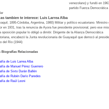
venezolano) y fundó en 1963
partido Fuerza Democrática
lar
as tambien te interece: Luis Larrea Alba
aquil, 1895-Córdoba, Argentina, 1980) Militar y político ecuatoriano. Ministro 
ior en 1931, tras la renuncia de Ayora fue presidente provisional, pero ese mi
a oposición popular lo obligó a dimitir. Dirigente de la Alianza Democrática
oriana, encabezó la Junta revolucionaria de Guayaquil que derrocó al presid
o del Río (1944)
s Biografías Relacionadas
afía de Luis Larrea Alba
afía de Manuel Pérez Guerrero
afía de Sixto Durán Ballén
afía de Rubén Darío Paredes
afía de Raúl Leoni