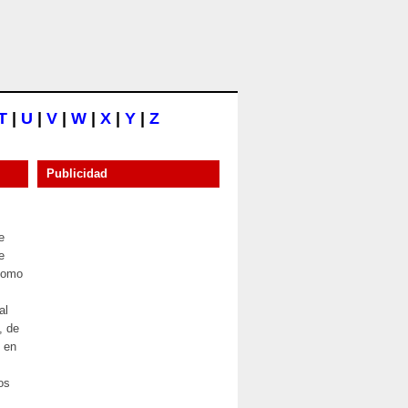
T
|
U
|
V
|
W
|
X
|
Y
|
Z
Publicidad
e
e
como
al
, de
e en
os