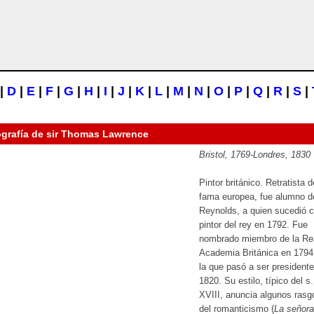
|
D
|
E
|
F
|
G
|
H
|
I
|
J
|
K
|
L
|
M
|
N
|
O
|
P
|
Q
|
R
|
S
|
ografía de
sir Thomas Lawrence
Bristol, 1769-Londres, 1830
Pintor británico. Retratista d
fama europea, fue alumno d
Reynolds, a quien sucedió 
pintor del rey en 1792. Fue
nombrado miembro de la Re
Academia Británica en 1794
la que pasó a ser president
1820. Su estilo, típico del s.
XVIII, anuncia algunos rasg
del romanticismo (
La señora