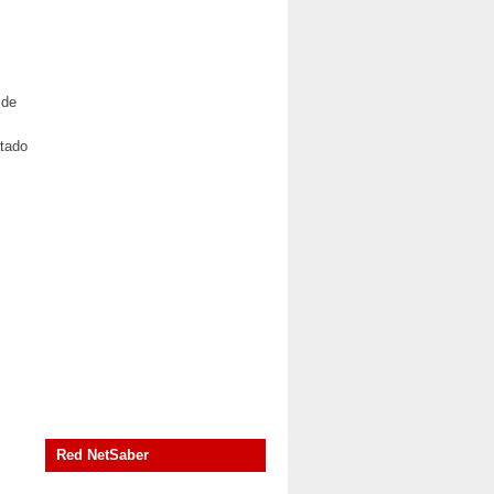
 de
atado
Red NetSaber