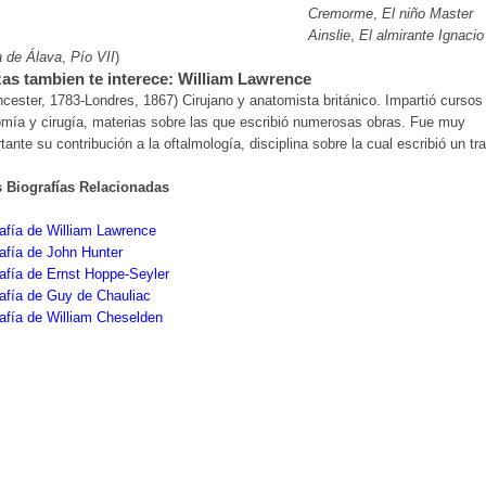
Cremorme
,
El niño Master
Ainslie
,
El almirante Ignacio
a de Álava
,
Pío VII
)
as tambien te interece: William Lawrence
ncester, 1783-Londres, 1867) Cirujano y anatomista británico. Impartió cursos
mía y cirugía, materias sobre las que escribió numerosas obras. Fue muy
tante su contribución a la oftalmología, disciplina sobre la cual escribió un tr
s Biografías Relacionadas
afía de William Lawrence
afía de John Hunter
afía de Ernst Hoppe-Seyler
afía de Guy de Chauliac
afía de William Cheselden