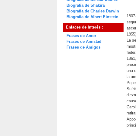
Biografía de Shakira
Biografía de Charles Darwin
1807-
Biografía de Albert Einstein
segun
Enlaces de Interés :
ascen
1855)
Frases de Amor
La se
Frases de Amistad
mostr
Frases de Amigos
feder
1861,
presi
una o
la am
Pope
Sufri
diezm
causa
Carol
retir
Appom
princ