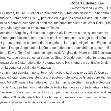
Robert Edward Lee
(Westmoreland County, EE 
Lexington, id., 1870) Militar estadounidense. Graduado en West Point como e
do de su promoción (1829), participó en la guerra contra México, en la que f
dido a coronel. Acabado el conflicto, fue superintendente de West Point (185
 y sirvió luego con la caballería en Texas.
cesión de Virginia y el inicio de la guerra civil llevaron a Lee, quien siempre
ó una gran fidelidad por su estado natal, a abandonar su cargo en el ejército
al y convertirse en el comandante en jefe de las tropas virginianas. En junio 
 con el rango de general del ejército confederado, se convirtió en asesor milit
dente Davis. Tomó el mando del ejército de Virginia del Norte en 1862, lanza
fensiva, que sería conocida como los Siete Días de Lee, mediante la cual r
enaza del ejército federal del Potomac sobre Richmond y a continuación derr
 en la segunda batalla de Manassas.
ó su primera derrota importante en Gettysburg (1-3 de julio de 1863). Con su
ado ejército, opuso resistencia a la posterior ofensiva de Grant sobre Richm
ndo 50.000 bajas a los federales. Con la marcha de Sherman sobre Georgia 
ina del Sur, Lee fue nombrado jefe de todas las fuerzas confederadas, y trató
ar su ejército para unirlo al de Johnston, pero fue cercado y obligado a rendirs
attox el 9 de abril de 1865. Tras la guerra, Lee se convirtió en uno de los
ipales abogados de la reconciliación nacional