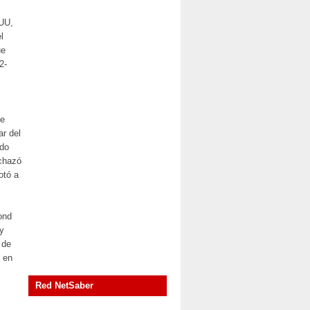
UU,
l
ue
2-
de
ar del
ndo
echazó
otó a
ond
y
 de
e en
Red NetSaber