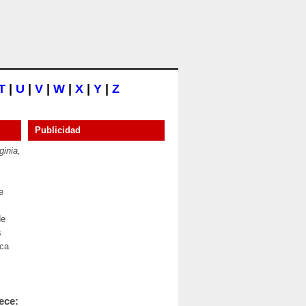
T
|
U
|
V
|
W
|
X
|
Y
|
Z
Publicidad
ginia,
e
de
s
ica
ece: