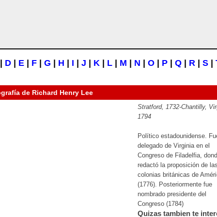
|
D
|
E
|
F
|
G
|
H
|
I
|
J
|
K
|
L
|
M
|
N
|
O
|
P
|
Q
|
R
|
S
|
ografía de
Richard Henry Lee
Stratford, 1732-Chantilly, Vir
1794
Político estadounidense. Fu
delegado de Virginia en el
Congreso de Filadelfia, don
redactó la proposición de la
colonias británicas de Amér
(1776). Posteriormente fue
nombrado presidente del
Congreso (1784)
Quizas tambien te inter