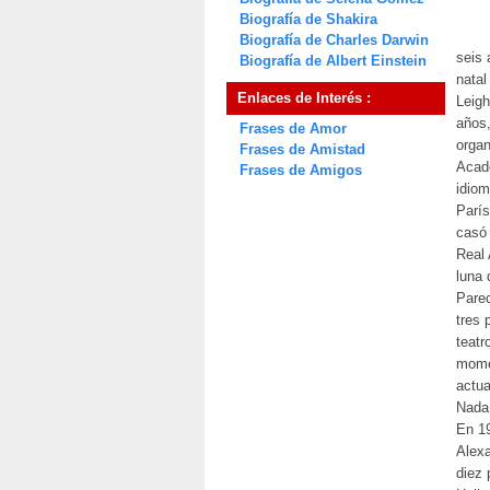
Biografía de Shakira
Biografía de Charles Darwin
seis 
Biografía de Albert Einstein
natal
Enlaces de Interés :
Leig
años,
Frases de Amor
organ
Frases de Amistad
Acade
Frases de Amigos
idiom
París
casó
Real 
luna 
Parec
tres 
teatr
mome
actua
Nada 
En 19
Alexa
diez 