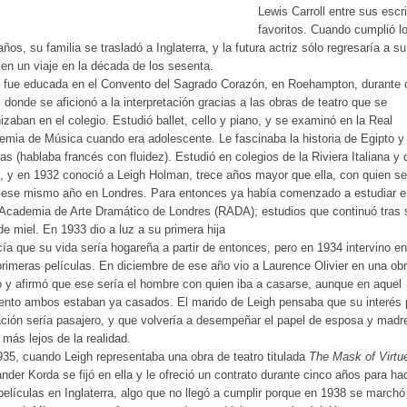
Lewis Carroll entre sus escr
favoritos. Cuando cumplió l
años, su familia se trasladó a Inglaterra, y la futura actriz sólo regresaría a s
 en un viaje en la década de los sesenta.
h fue educada en el Convento del Sagrado Corazón, en Roehampton, durante
 donde se aficionó a la interpretación gracias a las obras de teatro que se
izaban en el colegio. Estudió ballet, cello y piano, y se examinó en la Real
mia de Música cuando era adolescente. Le fascinaba la historia de Egipto y
as (hablaba francés con fluidez). Estudió en colegios de la Riviera Italiana y 
, y en 1932 conoció a Leigh Holman, trece años mayor que ella, con quien se
 ese mismo año en Londres. Para entonces ya había comenzado a estudiar e
Academia de Arte Dramático de Londres (RADA); estudios que continuó tras 
de miel. En 1933 dio a luz a su primera hija
ía que su vida sería hogareña a partir de entonces, pero en 1934 intervino e
primeras películas. En diciembre de ese año vio a Laurence Olivier en una ob
o y afirmó que ese sería el hombre con quien iba a casarse, aunque en aquel
nto ambos estaban ya casados. El marido de Leigh pensaba que su interés p
ción sería pasajero, y que volvería a desempeñar el papel de esposa y madr
más lejos de la realidad.
35, cuando Leigh representaba una obra de teatro titulada
The Mask of Virtu
nder Korda se fijó en ella y le ofreció un contrato durante cinco años para ha
películas en Inglaterra, algo que no llegó a cumplir porque en 1938 se marchó