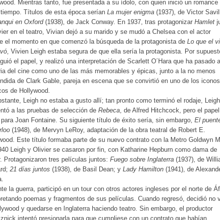
wood. Mientras tanto, fue presentada a su ídolo, con quien inició un romance 
tiempo. Títulos de esta época serían
La mujer enigma
(1937), de Victor Savil
anqui en Oxford
(1938), de Jack Conway. En 1937, tras protagonizar
Hamlet
j
vier en el teatro, Vivian dejó a su marido y se mudó a Chelsea con el actor
e el momento en que comenzó la búsqueda de la protagonista de
Lo que el v
evó
, Vivien Leigh estaba segura de que ella sería la protagonista. Por supuest
guió el papel, y realizó una interpretación de Scarlett O´Hara que ha pasado a
ria del cine como uno de las más memorables y épicas, junto a la no menos
ndida de Clark Gable, pareja en escena que se convirtió en uno de los icono
cos de Hollywood.
stante, Leigh no estaba a gusto allí; tan pronto como terminó el rodaje, Leig
ntó a las pruebas de selección de
Rebeca
, de Alfred Hitchcock, pero el papel
 para Joan Fontaine. Su siguiente título de éxito sería, sin embargo,
El puent
rloo
(1948), de Mervyn LeRoy, adaptación de la obra teatral de Robert E.
ood. Este título formaba parte de su nuevo contrato con la Metro Goldwyn M
40 Leigh y Olivier se casaron por fin, con Katharine Hepburn como dama de
. Protagonizaron tres películas juntos:
Fuego sobre Inglaterra
(1937), de Will
rd;
21 días juntos
(1938), de Basil Dean; y
Lady Hamilton
(1941), de Alexand
a.
te la guerra, participó en un tour con otros actores ingleses por el norte de Áf
pretando poemas y fragmentos de sus películas. Cuando regresó, decidió no 
lywood y quedarse en Inglaterra haciendo teatro. Sin embargo, el productor
znick intentó presionarla para que cumpliese con un contrato que habían