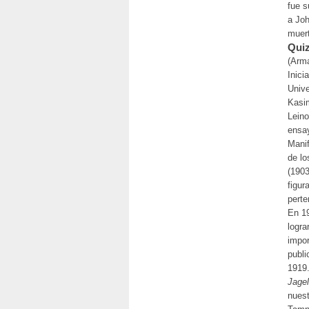
fue s
a Jo
muer
Quiz
(Arma
Inici
Unive
Kasim
Leino
ensay
Manif
de lo
(1903
figur
perte
En 19
logra
impor
publi
1919
Jagel
nuest