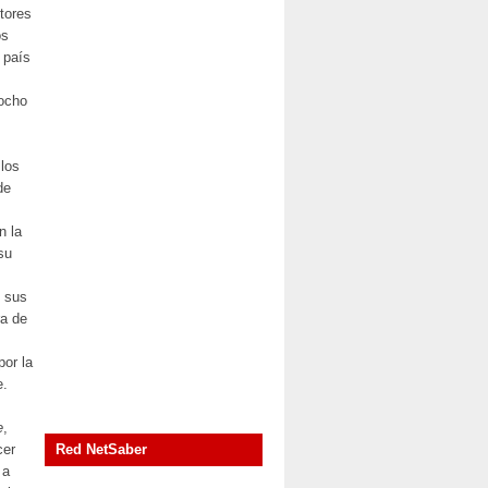
itores
os
u país
 ocho
 los
de
n la
su
n sus
ra de
or la
e.
e
,
cer
Red NetSaber
 a