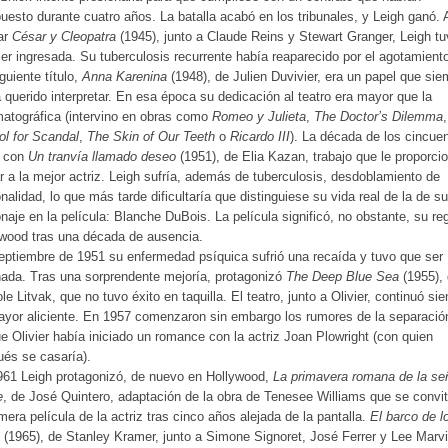
uesto durante cuatro años. La batalla acabó en los tribunales, y Leigh ganó. 
ar
César y Cleopatra
(1945), junto a Claude Reins y Stewart Granger, Leigh t
er ingresada. Su tuberculosis recurrente había reaparecido por el agotamient
guiente título,
Anna Karenina
(1948), de Julien Duvivier, era un papel que sie
 querido interpretar. En esa época su dedicación al teatro era mayor que la
atográfica (intervino en obras como
Romeo y Julieta
,
The Doctor’s Dilemma
l for Scandal
,
The Skin of Our Teeth
o
Ricardo III
). La década de los cincue
ó con
Un tranvía llamado deseo
(1951), de Elia Kazan, trabajo que le proporcio
 a la mejor actriz. Leigh sufría, además de tuberculosis, desdoblamiento de
nalidad, lo que más tarde dificultaría que distinguiese su vida real de la de su
naje en la película: Blanche DuBois. La película significó, no obstante, su re
wood tras una década de ausencia.
ptiembre de 1951 su enfermedad psíquica sufrió una recaída y tuvo que ser
nada. Tras una sorprendente mejoría, protagonizó
The Deep Blue Sea
(1955),
le Litvak, que no tuvo éxito en taquilla. El teatro, junto a Olivier, continuó si
yor aliciente. En 1957 comenzaron sin embargo los rumores de la separació
e Olivier había iniciado un romance con la actriz Joan Plowright (con quien
és se casaría).
61 Leigh protagonizó, de nuevo en Hollywood,
La primavera romana de la se
e
, de José Quintero, adaptación de la obra de Tenesee Williams que se convit
imera película de la actriz tras cinco años alejada de la pantalla.
El barco de l
(1965), de Stanley Kramer, junto a Simone Signoret, José Ferrer y Lee Marvi