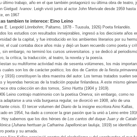
u último trabajo, año en el que también protagonizó su última obra de teatro, 
hn Gielgud:
Ivanov
. Leigh vivió junto al actor John Merivale desde 1959 hasta
te, en 1967
as tambien te interece: Eino Leino
s E. Leopold Lönnbohm; Paltamo, 1878 - Tuusula, 1926) Poeta finlandés.
ados los estudios con resultados inmejorables, ingresó a los diecisiete años e
rsidad de la capital, y fue introducido en los ambientes literarios por su herm
ir, el cual contaba doce años más y dejó un buen recuerdo como poeta y crít
, sin embargo, no terminó los cursos universitarios. y se dedicó al periodismo
o, la crítica, la traducción, al teatro, la novela y la poesía.
iestan su multiforme actividad más de sesenta volúmenes, los más importan
s cuales son los de carácter poético; los dos de
Cantos de la fiesta primavera
 y 1916) constituyen la obra maestra del autor. Los temas tratados suelen se
as y leyendas heroicas de la tradición popular finlandesa. A este mismo géner
nece otra colección en dos tomos,
Simo Hurtta
(1904 y 1919).
06 Leino contrajo matrimonio con la poetisa Onerva; sin embargo, como no
ra adaptarse a una vida burguesa regular, se divorció en 1908, año de una
tante crisis. El tercer volumen del
Diario
de la insigne escritora Aino Kallas,
cado en 1954, ha dado a conocer la gran pasión que la unió a Leino entre 191
. Hoy sabemos que los dos héroes de
Los cantos del duque Juan y de Catali
lónica
(
Juhana herttuan ja Catharina Japellonican lauluja
, 1919) se identifica
ro poeta y su amada.