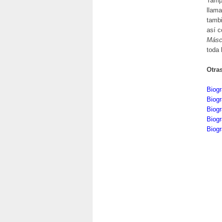
Tampo
llama
tamb
así c
Másc
toda 
Otra
Biogr
Biogr
Biogr
Biogr
Biogr