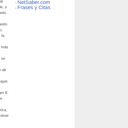
al
NetSaber.com
-
Frases y Citas
le, o
-
unto
iento
o,
 la
s más
h se
e de
ayer.
iam K.
er
rica,
volver