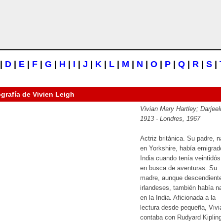
|
D
|
E
|
F
|
G
|
H
|
I
|
J
|
K
|
L
|
M
|
N
|
O
|
P
|
Q
|
R
|
S
|
ografía de
Vivien Leigh
Vivian Mary Hartley; Darjeel
1913 - Londres, 1967
Actriz británica. Su padre, 
en Yorkshire, había emigrad
India cuando tenía veintidó
en busca de aventuras. Su
madre, aunque descendient
irlandeses, también había n
en la India. Aficionada a la
lectura desde pequeña, Vivi
contaba con Rudyard Kiplin