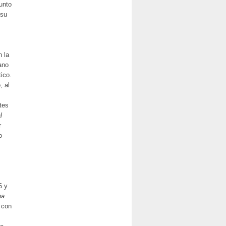
junto
 su
n la
ano
ico.
, al
tes
l
r
o
6 y
na
n con