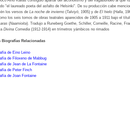
co Aino Kallas consiguió apartar del alcoholismo y del vagabundeo al que f
do "el laureado poeta del asfalto de Helsinki". De su producción cabe mencio
ién los versos de
La noche de invierno
(
Talviyö
, 1905) y de
El hielo
(
Halla
, 19
omo los seis tomos de obras teatrales aparecidos de 1905 a 1911 bajo el títu
aras
(
Naamioita
). Tradujo a Runeberg Goethe, Schiller, Corneille, Racine, Fr
la
Divina Comedia
(1912-1914) en trímetros yámbicos no rimados
s Biografías Relacionadas
afía de Eino Leino
afía de Filoxeno de Mabbug
afía de Jean de La Fontaine
afía de Peter Finch
afía de Joan Fontaine