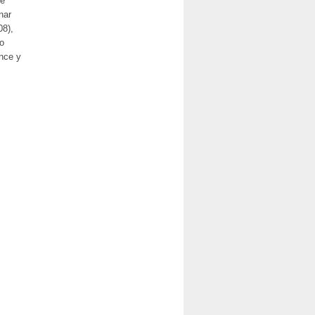
ue
nar
08),
lo
ance y