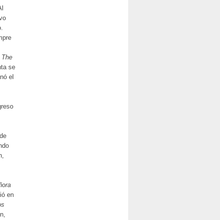
Al
uvo
o.
mpre
,
The
nta se
nó el
greso
 de
endo
n,
ñora
ió en
os
n,