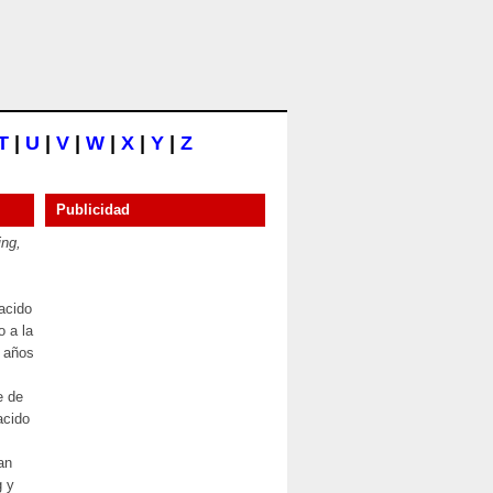
T
|
U
|
V
|
W
|
X
|
Y
|
Z
Publicidad
ing,
nacido
o a la
s años
e de
acido
an
g y