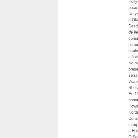
Holly
poco 
Un y
a Oli
Desd
de ll
consi
histo
esplé
clási
No ob
prese
sería
Wate
Sherw
En 19
honor
Howa
Kord
Duran
inter
a Hol
O’Sel