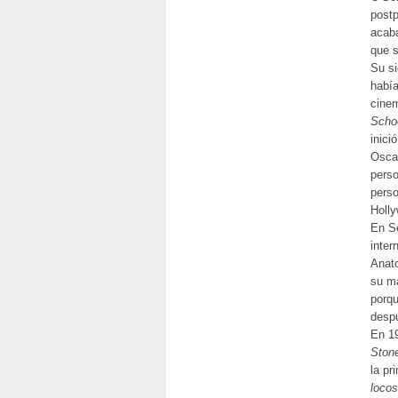
postp
acab
que s
Su si
había
cinem
Schoo
inici
Oscar
perso
perso
Holly
En Se
inter
Anato
su ma
porqu
despu
En 19
Ston
la pr
locos