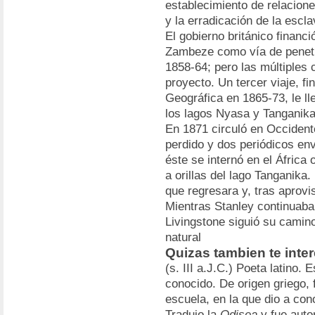
establecimiento de relacion
y la erradicación de la escla
El gobierno británico financi
Zambeze como vía de penetra
1858-64; pero las múltiples 
proyecto. Un tercer viaje, f
Geográfica en 1865-73, le ll
los lagos Nyasa y Tanganika
En 1871 circuló en Occidente
perdido y dos periódicos en
éste se internó en el África o
a orillas del lago Tanganika
que regresara y, tras aprov
Mientras Stanley continuaba 
Livingstone siguió su camin
natural
Quizas tambien te inte
(s. III a.J.C.) Poeta latino.
conocido. De origen griego,
escuela, en la que dio a cono
Tradujo la
Odisea
y fue auto