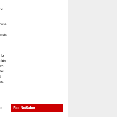
 en
 zona,
r más
 la
ción
les.
del
d
es,
to
Red NetSaber