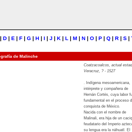
|
D
|
E
|
F
|
G
|
H
|
I
|
J
|
K
|
L
|
M
|
N
|
O
|
P
|
Q
|
R
|
S
|
ografía de
Malinche
Coatzacoalcos, actual esta
Veracruz, ? - 1527
. Indígena mesoamericana,
intérprete y compañera de
Hernán Cortés, cuya labor f
fundamental en el proceso 
conquista de México.
Nacida con el nombre de
Malinali, era hija de un caci
feudatario del Imperio aztec
su lengua era la náhuatl. El