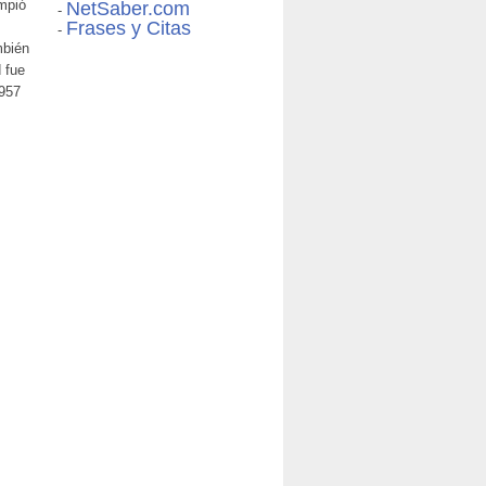
ompió
NetSaber.com
-
Frases y Citas
-
mbién
 fue
1957