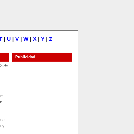
T
|
U
|
V
|
W
|
X
|
Y
|
Z
Publicidad
do de
ue
de
que
a y