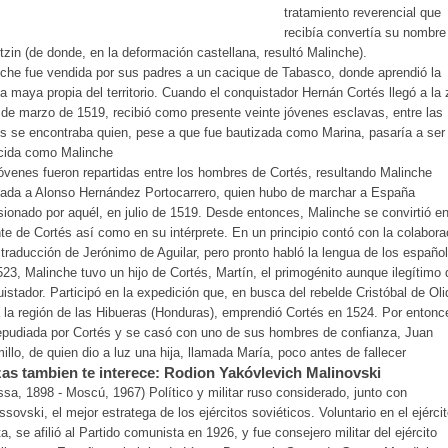
tratamiento reverencial que
recibía convertía su nombre
tzin (de donde, en la deformación castellana, resultó Malinche).
che fue vendida por sus padres a un cacique de Tabasco, donde aprendió la
a maya propia del territorio. Cuando el conquistador Hernán Cortés llegó a la
 de marzo de 1519, recibió como presente veinte jóvenes esclavas, entre las
s se encontraba quien, pese a que fue bautizada como Marina, pasaría a se
cida como Malinche
óvenes fueron repartidas entre los hombres de Cortés, resultando Malinche
ada a Alonso Hernández Portocarrero, quien hubo de marchar a España
ionado por aquél, en julio de 1519. Desde entonces, Malinche se convirtió en
e de Cortés así como en su intérprete. En un principio contó con la colabora
 traducción de Jerónimo de Aguilar, pero pronto habló la lengua de los españo
23, Malinche tuvo un hijo de Cortés, Martín, el primogénito aunque ilegítimo 
istador. Participó en la expedición que, en busca del rebelde Cristóbal de Oli
 la región de las Hibueras (Honduras), emprendió Cortés en 1524. Por entonc
epudiada por Cortés y se casó con uno de sus hombres de confianza, Juan
illo, de quien dio a luz una hija, llamada María, poco antes de fallecer
as tambien te interece: Rodion Yakóvlevich Malinovski
sa, 1898 - Moscú, 1967) Político y militar ruso considerado, junto con
sovski, el mejor estratega de los ejércitos soviéticos. Voluntario en el ejérci
ta, se afilió al Partido comunista en 1926, y fue consejero militar del ejército