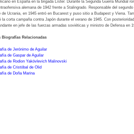
licano en España en la brigada Líster. Durante la Segunda Guerra Mundial r
ntraofensiva alemana de 1942 frente a Stalingrado. Responsable del segundo
e de Ucrania, en 1945 entró en Bucarest y puso sitio a Budapest y Viena. Ta
ió la corta campaña contra Japón durante el verano de 1945. Con posterioridad
dante en jefe de las fuerzas armadas soviéticas y ministro de Defensa en 
s Biografías Relacionadas
afía de Jerónimo de Aguilar
afía de Gaspar de Aguilar
afía de Rodion Yakóvlevich Malinovski
afía de Cristóbal de Olid
afía de Doña Marina