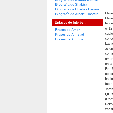
Biografía de Shakira
Biografía de Charles Darwin
Malin
Biografía de Albert Einstein
Malin
Enlaces de Interés :
lengu
el 12
Frases de Amor
cuale
Frases de Amistad
cono
Frases de Amigos
Las j
asign
comis
amant
en la
En 15
conqu
hacia
fue r
Jaram
Quiz
(Odes
Rokos
zaris