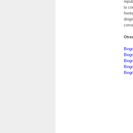
repub
la co
frent
dirig
coman
Otra
Biogr
Biogr
Biogr
Biogr
Biogr