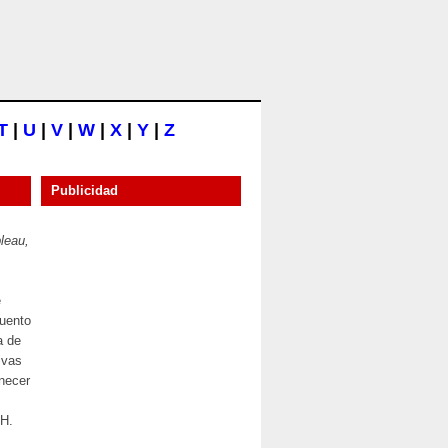
T
|
U
|
V
|
W
|
X
|
Y
|
Z
Publicidad
leau,
e
cuento
a de
ivas
enecer
 H.