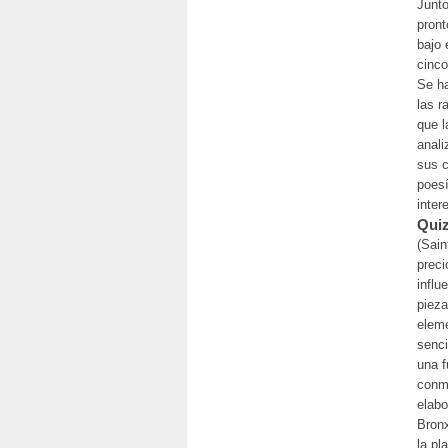
Junto
pront
bajo 
cinco
Se ha
las r
que l
anali
sus c
poesí
inter
Quiz
(Sain
preci
influ
piez
eleme
senci
una f
conme
elabo
Bron
la pl