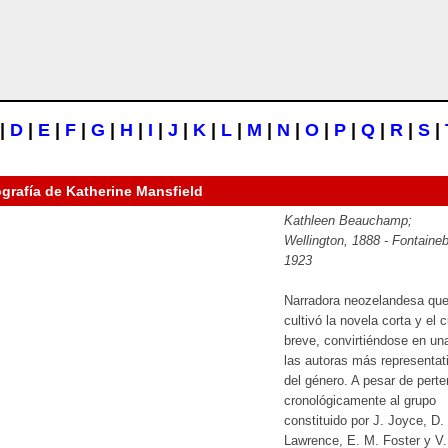
|
D
|
E
|
F
|
G
|
H
|
I
|
J
|
K
|
L
|
M
|
N
|
O
|
P
|
Q
|
R
|
S
|
ografía de
Katherine Mansfield
Kathleen Beauchamp;
Wellington, 1888 - Fontaineb
1923
Narradora neozelandesa qu
cultivó la novela corta y el 
breve, convirtiéndose en un
las autoras más representat
del género. A pesar de pert
cronológicamente al grupo
constituido por J. Joyce, D.
Lawrence, E. M. Foster y V.