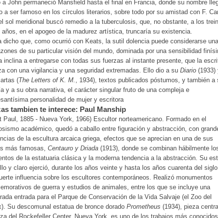
 a John permaneció Mansfield hasta el final en Francia, donde su nombre lle
o a ser famoso en los círculos literarios, sobre todo por su amistad con F. Ca
el sol meridional buscó remedio a la tuberculosis, que, no obstante, a los trei
 años, en el apogeo de la madurez artística, truncaría su existencia.
 dicho que, como ocurrió con Keats, la sutil dolencia puede considerarse un
azones de su particular visión del mundo, dominada por una sensibilidad finís
a inclina a entregarse con todas sus fuerzas al instante presente, que la escri
za con una vigilancia y una seguridad extremadas. Ello dio a su
Diario
(1933) 
artas (
The Letters of K. M.
, 1934), textos publicados póstumos, y también a
a y a su obra narrativa, el carácter singular fruto de una compleja e
esantísima personalidad de mujer y escritora
as tambien te interece: Paul Manship
t Paul, 1885 - Nueva York, 1966) Escultor norteamericano. Formado en el
osismo académico, quedó a caballo entre figuración y abstracción, con grand
encias de la escultura arcaica griega, efectos que se aprecian en una de sus
as más famosas,
Centauro y Driada
(1913), donde se combinan hábilmente lo
ntos de la estatuaria clásica y la moderna tendencia a la abstracción. Su est
llo y claro ejerció, durante los años veinte y hasta los años cuarenta del sigl
uerte influencia sobre los escultores contemporáneos. Realizó monumentos
morativos de guerra y estudios de animales, entre los que se incluye una
rada entrada para el Parque de Conservación de la Vida Salvaje (el Zoo del
x). Su descomunal estatua de bronce dorado
Prometheus
(1934), pieza centra
aza del Rockefeller Center, Nueva York, es uno de los trabajos más conocidos