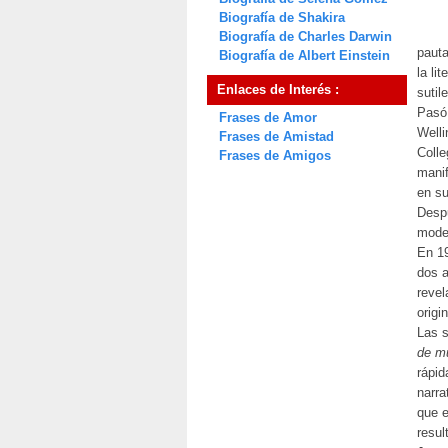
Biografía de Shakira
Biografía de Charles Darwin
pauta
Biografía de Albert Einstein
la li
Enlaces de Interés :
suti
Pasó 
Frases de Amor
Welli
Frases de Amistad
Colle
Frases de Amigos
manif
en su
Despu
modes
En 19
dos a
revel
origi
Las 
de m
rápid
narra
que e
resul