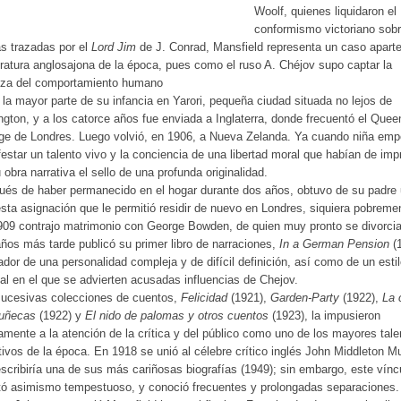
Woolf, quienes liquidaron el
conformismo victoriano sobr
s trazadas por el
Lord Jim
de J. Conrad, Mansfield representa un caso apart
teratura anglosajona de la época, pues como el ruso A. Chéjov supo captar la
leza del comportamiento humano
la mayor parte de su infancia en Yarori, pequeña ciudad situada no lejos de
ngton, y a los catorce años fue enviada a Inglaterra, donde frecuentó el Quee
ge de Londres. Luego volvió, en 1906, a Nueva Zelanda. Ya cuando niña em
estar un talento vivo y la conciencia de una libertad moral que habían de impr
 obra narrativa el sello de una profunda originalidad.
és de haber permanecido en el hogar durante dos años, obtuvo de su padre
ta asignación que le permitió residir de nuevo en Londres, siquiera pobreme
09 contrajo matrimonio con George Bowden, de quien muy pronto se divorcia
ños más tarde publicó su primer libro de narraciones,
In a German Pension
(1
ador de una personalidad compleja y de difícil definición, así como de un esti
nal en el que se advierten acusadas influencias de Chejov.
sucesivas colecciones de cuentos,
Felicidad
(1921),
Garden-Party
(1922),
La 
uñecas
(1922) y
El nido de palomas y otros cuentos
(1923), la impusieron
amente a la atención de la crítica y del público como uno de los mayores tale
tivos de la época. En 1918 se unió al célebre crítico inglés John Middleton Mu
scribiría una de sus más cariñosas biografías (1949); sin embargo, este vínc
tó asimismo tempestuoso, y conoció frecuentes y prolongadas separaciones.