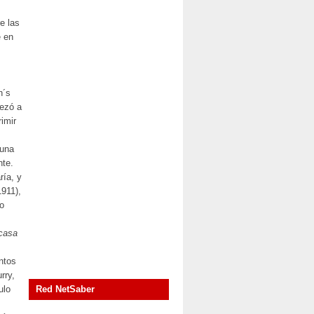
e las
e en
n´s
pezó a
imir
 una
nte.
ría, y
911),
lo
casa
ntos
rry,
ulo
Red NetSaber