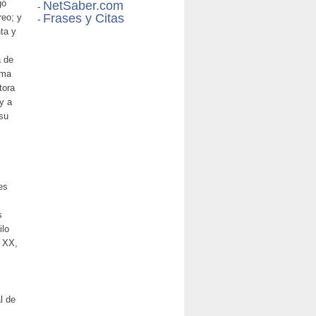
gó
NetSaber.com
-
Frases y Citas
reo; y
-
nta y
a de
ima
tora
y a
 su
es
s
ilo
o XX,
l de