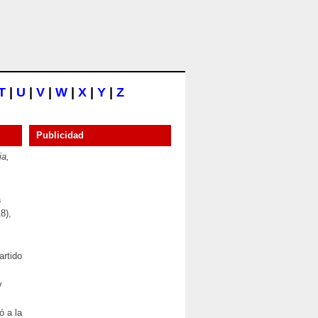
T
|
U
|
V
|
W
|
X
|
Y
|
Z
Publicidad
ia,
a
8),
artido
y
ó a la