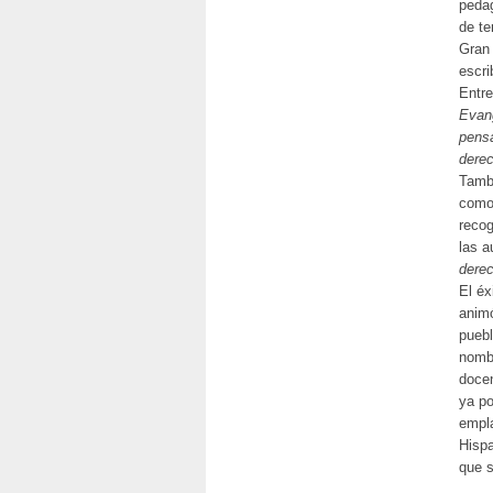
pedag
de te
Gran 
escri
Entre
Evan
pens
derec
Tambi
com
recog
las a
dere
El éx
animó
puebl
nombr
doce
ya po
empla
Hispa
que 