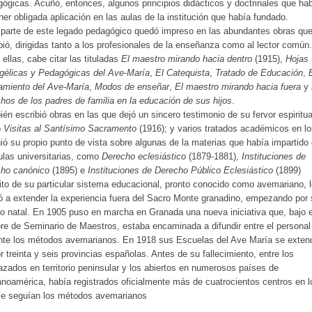
ógicas. Acuñó, entonces, algunos principios didácticos y doctrinales que ha
ner obligada aplicación en las aulas de la institución que había fundado.
parte de este legado pedagógico quedó impreso en las abundantes obras qu
bió, dirigidas tanto a los profesionales de la enseñanza como al lector común.
 ellas, cabe citar las tituladas
El maestro mirando hacia dentro
(1915),
Hojas
gélicas y Pedagógicas del Ave-María
,
El Catequista
,
Tratado de Educación
,
amiento del Ave-María
,
Modos de enseñar
,
El maestro mirando hacia fuera
y
hos de los padres de familia en la educación de sus hijos
.
én escribió obras en las que dejó un sincero testimonio de su fervor espiritua
o
Visitas al Santísimo Sacramento
(1916); y varios tratados académicos en l
ió su propio punto de vista sobre algunas de la materias que había impartido
ulas universitarias, como
Derecho eclesiástico
(1879-1881),
Instituciones de
cho canónico
(1895) e
Instituciones de Derecho Público Eclesiástico
(1899)
ito de su particular sistema educacional, pronto conocido como avemariano, 
 a extender la experiencia fuera del Sacro Monte granadino, empezando por 
o natal. En 1905 puso en marcha en Granada una nueva iniciativa que, bajo e
e de Seminario de Maestros, estaba encaminada a difundir entre el personal
nte los métodos avemarianos. En 1918 sus Escuelas del Ave María se exten
r treinta y seis provincias españolas. Antes de su fallecimiento, entre los
zados en territorio peninsular y los abiertos en numerosos países de
noamérica, había registrados oficialmente más de cuatrocientos centros en l
se seguían los métodos avemarianos