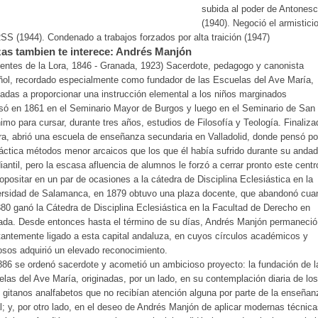
subida al poder de Antones
(1940). Negoció el armistici
SS (1944). Condenado a trabajos forzados por alta traición (1947)
as tambien te interece: Andrés Manjón
entes de la Lora, 1846 - Granada, 1923) Sacerdote, pedagogo y canonista
ol, recordado especialmente como fundador de las Escuelas del Ave María,
adas a proporcionar una instrucción elemental a los niños marginados
só en 1861 en el Seminario Mayor de Burgos y luego en el Seminario de San
imo para cursar, durante tres años, estudios de Filosofía y Teología. Finaliz
ra, abrió una escuela de enseñanza secundaria en Valladolid, donde pensó p
áctica métodos menor arcaicos que los que él había sufrido durante su anda
iantil, pero la escasa afluencia de alumnos le forzó a cerrar pronto este centr
opositar en un par de ocasiones a la cátedra de Disciplina Eclesiástica en la
ersidad de Salamanca, en 1879 obtuvo una plaza docente, que abandonó cua
80 ganó la Cátedra de Disciplina Eclesiástica en la Facultad de Derecho en
ada. Desde entonces hasta el término de su días, Andrés Manjón permaneció
antemente ligado a esta capital andaluza, en cuyos círculos académicos y
iosos adquirió un elevado reconocimiento.
86 se ordenó sacerdote y acometió un ambicioso proyecto: la fundación de l
las del Ave María, originadas, por un lado, en su contemplación diaria de los
 gitanos analfabetos que no recibían atención alguna por parte de la enseñan
al; y, por otro lado, en el deseo de Andrés Manjón de aplicar modernas técnic