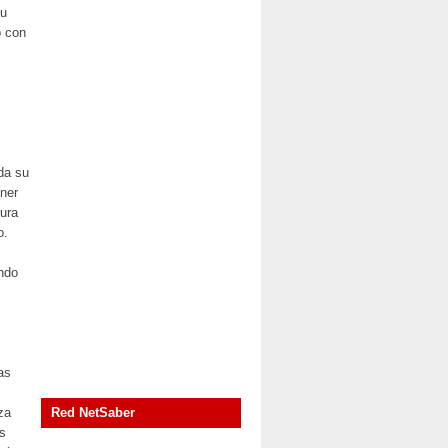
cu
o con
ada su
oner
dura
o.
ndo
as
za
Red NetSaber
as