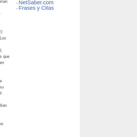
brían
NetSaber.com
-
Frases y Citas
-
e
El
Los
l,
os que
 en
le
su
l
dían
os