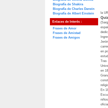
Biografía de Shakira
Biografía de Charles Darwin
la UR
Biografía de Albert Einstein
Quiz
Enlaces de Interés :
(Sarg
españ
Frases de Amor
dedic
Frases de Amistad
Ingre
Frases de Amigos
Jerón
carre
en pr
estud
Tras 
Univ
en 18
Gran
const
relig
En 18
Escue
niños
ofici