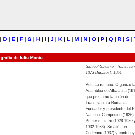
|
D
|
E
|
F
|
G
|
H
|
I
|
J
|
K
|
L
|
M
|
N
|
O
|
P
|
Q
|
R
|
S
|
ografía de
Iuliu Maniu
Simleul-Silvaniei, Transilvan
1873-Bucarest, 1951
Político rumano. Organizó l
Asamblea de Alba-Julia (191
que proclamó la unión de
Transilvania a Rumania.
Fundador y presidente del P
Nacional Campesino (1926).
Primer ministro (1928-1930 
1932-1933). Se alió con
Codreanu (1937) y contribuy