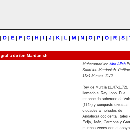
|
D
|
E
|
F
|
G
|
H
|
I
|
J
|
K
|
L
|
M
|
N
|
O
|
P
|
Q
|
R
|
S
|
ografía de
ibn Mardanish
Muhammad ibn
Abd Allah
ib
Saad ibn Mardanish; Peñísc
1124-Murcia, 1172
Rey de Murcia (1147-1172),
llamado el Rey Lobo. Fue
reconocido soberano de Val
(1148) y conquistó diversas
ciudades almohades de
Andalucía occidental, tales
Écija, Jaén, Carmona y Gra
muchas veces con el apoyo