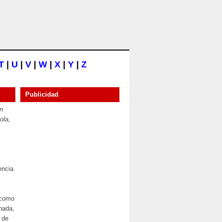
T
|
U
|
V
|
W
|
X
|
Y
|
Z
Publicidad
n
ola,
encia
 como
nada,
 de