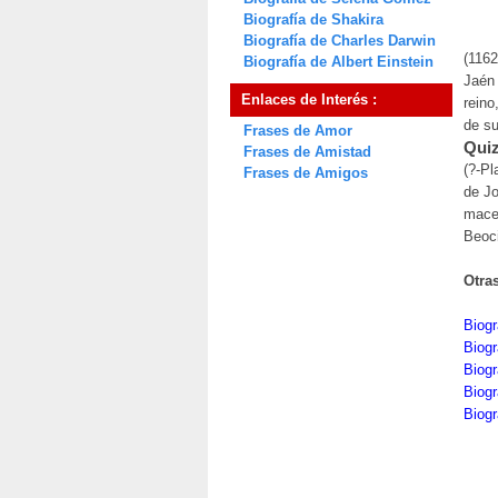
Biografía de Shakira
Biografía de Charles Darwin
(1162
Biografía de Albert Einstein
Jaén 
Enlaces de Interés :
reino
de su
Frases de Amor
Quiz
Frases de Amistad
(?-Pl
Frases de Amigos
de Jo
maced
Beoci
Otra
Biogr
Biogr
Biogr
Biog
Biogr