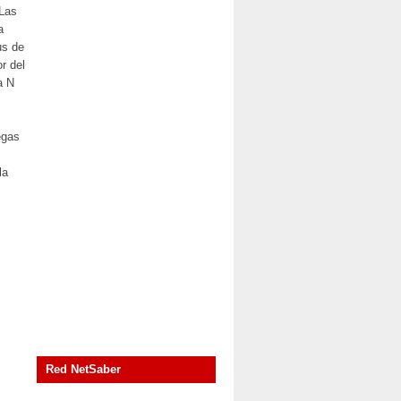
 Las
a
us de
r del
a N
egas
la
Red NetSaber