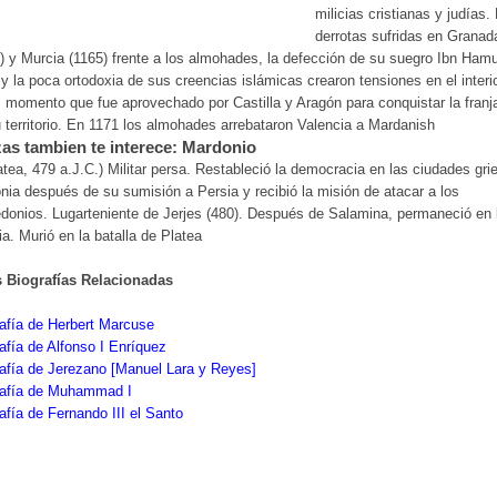
milicias cristianas y judías.
derrotas sufridas en Granad
) y Murcia (1165) frente a los almohades, la defección de su suegro Ibn Ham
y la poca ortodoxia de sus creencias islámicas crearon tensiones en el interio
, momento que fue aprovechado por Castilla y Aragón para conquistar la franj
 territorio. En 1171 los almohades arrebataron Valencia a Mardanish
as tambien te interece: Mardonio
atea, 479 a.J.C.) Militar persa. Restableció la democracia en las ciudades gri
nia después de su sumisión a Persia y recibió la misión de atacar a los
onios. Lugarteniente de Jerjes (480). Después de Salamina, permaneció en 
a. Murió en la batalla de Platea
s Biografías Relacionadas
afía de Herbert Marcuse
afía de Alfonso I Enríquez
afía de Jerezano [Manuel Lara y Reyes]
rafía de Muhammad I
afía de Fernando III el Santo