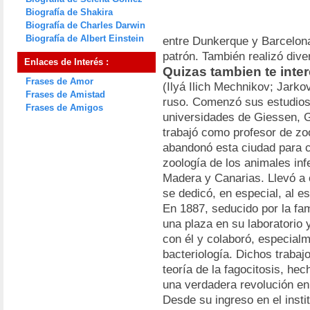
Biografía de Shakira
Biografía de Charles Darwin
Biografía de Albert Einstein
entre Dunkerque y Barcelona
patrón. También realizó div
Enlaces de Interés :
Quizas tambien te inte
Frases de Amor
(Ilyá Ilich Mechnikov; Jarko
Frases de Amistad
ruso. Comenzó sus estudios
Frases de Amigos
universidades de Giessen, 
trabajó como profesor de zo
abandonó esta ciudad para c
zoología de los animales infe
Madera y Canarias. Llevó a 
se dedicó, en especial, al e
En 1887, seducido por la fam
una plaza en su laboratorio 
con él y colaboró, especialm
bacteriología. Dichos trabaj
teoría de la fagocitosis, hec
una verdadera revolución en
Desde su ingreso en el insti