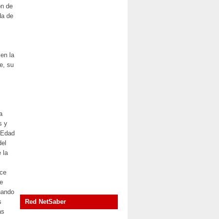
ón de
da de
 en la
e, su
a
s y
a Edad
del
 la
oce
ie
onando
s
Red NetSaber
as