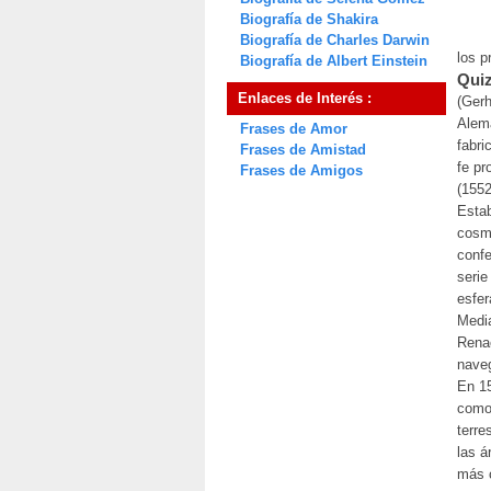
Biografía de Shakira
Biografía de Charles Darwin
los p
Biografía de Albert Einstein
Quiz
Enlaces de Interés :
(Gerh
Alema
Frases de Amor
fabri
Frases de Amistad
fe pr
Frases de Amigos
(1552
Estab
cosmó
confe
serie
esfer
Media
Renac
nave
En 1
como 
terre
las á
más c