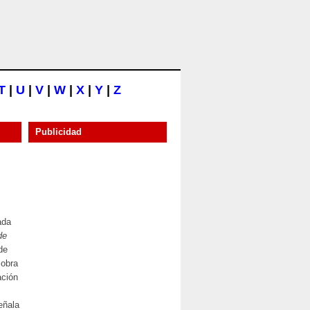
T
|
U
|
V
|
W
|
X
|
Y
|
Z
Publicidad
ada
de
de
 obra
ación
eñala