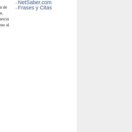
NetSaber.com
-
Frases y Citas
la de
-
e,
tancia
nas al