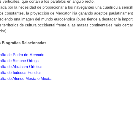
s verticales, que cortan a los paralelos en ángulo recto.
rada por la necesidad de proporcionar a los navegantes una cuadrícula sencil
s constantes, la proyección de Mercator iría ganando adeptos paulatinament
eciendo una imagen del mundo eurocéntrica (pues tiende a destacar la impor
s territorios de cultura occidental frente a las masas continentales más cerca
dor)
s Biografías Relacionadas
rafía de Pedro de Mercado
afía de Simone Ortega
afía de Abraham Ortelius
afía de Iodocus Hondius
afía de Alonso Mesía o Mexía