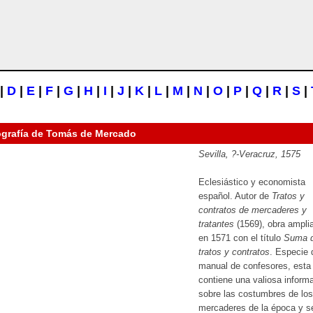
|
D
|
E
|
F
|
G
|
H
|
I
|
J
|
K
|
L
|
M
|
N
|
O
|
P
|
Q
|
R
|
S
|
ografía de
Tomás de Mercado
Sevilla, ?-Veracruz, 1575
Eclesiástico y economista
español. Autor de
Tratos y
contratos de mercaderes y
tratantes
(1569), obra ampli
en 1571 con el título
Suma 
tratos y contratos
. Especie 
manual de confesores, esta
contiene una valiosa inform
sobre las costumbres de los
mercaderes de la época y s