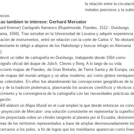
la relación entre la circulaci
metales preciosos y la subi
recios
as tambien te interece: Gerhard Mercator
ard Kremer) Cartógrafo flamenco (Rupelmonde, Flandes, 1512 - Duisburgo,
nia, 1594). Tras estudiar en la Universidad de Lovaina y adquirir experiencia
cación de instrumentos, entró en relación con la corte de Carlos V. No obstant
otestante le obligó a alejarse de los Habsburgo y buscar refugio en Alemania
).
leció un taller de cartografía en Duisburgo, trabajando desde 1564 como
grafo oficial del duque de Jülich, Cleves y Berg. A lo largo de su vida
ccionó mapas de Flandes, de Gran Bretaña, de Tierra Santa y de Europa, un
 de mapas del mundo antiguo y un atlas moderno, así como globos terráqueo
as celestiales. En ellos fue abandonando las concepciones geográficas de l
 y de la tradición ptolemaica, plasmando los avances científicos y técnicos 
imiento y la convergencia de la cartografía con las necesidades prácticas de
gación.
569 elaboró un
Mapa Mundi
en el cual empleó la que desde entonces se con
proyección de Mercator: una solución consistente en representar la superfic
stre proyectada sobre un cilindro tangente al planeta por el Ecuador, distorsi
reas de los territorios representados a base de ampliar desmesuradamente lo
ercanos a los polos, a fin de lograr que los meridianos aparezcan como líne