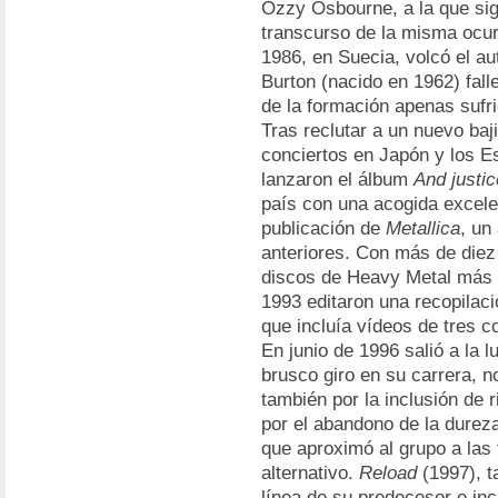
Ozzy Osbourne, a la que sigu
transcurso de la misma ocur
1986, en Suecia, volcó el aut
Burton (nacido en 1962) falle
de la formación apenas sufr
Tras reclutar a un nuevo baj
conciertos en Japón y los E
lanzaron el álbum
And justice
país con una acogida excele
publicación de
Metallica
, un
anteriores. Con más de diez
discos de Heavy Metal más v
1993 editaron una recopilaci
que incluía vídeos de tres 
En junio de 1996 salió a la 
brusco giro en su carrera, n
también por la inclusión de r
por el abandono de la durez
que aproximó al grupo a las
alternativo.
Reload
(1997), ta
línea de su predecesor e in