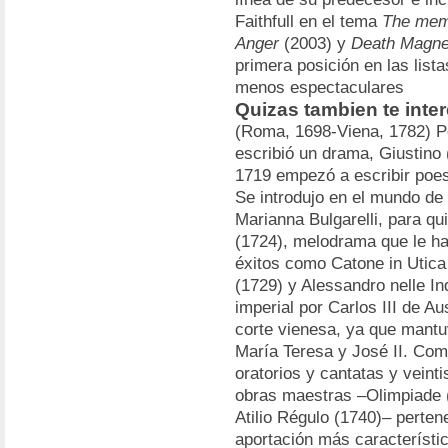
Faithfull en el tema
The mem
Anger
(2003) y
Death Magne
primera posición en las list
menos espectaculares
Quizas tambien te inter
(Roma, 1698-Viena, 1782) Po
escribió un drama, Giustino 
1719 empezó a escribir poesí
Se introdujo en el mundo de 
Marianna Bulgarelli, para q
(1724), melodrama que le ha
éxitos como Catone in Utica
(1729) y Alessandro nelle I
imperial por Carlos III de Au
corte vienesa, ya que mantu
María Teresa y José II. Com
oratorios y cantatas y vein
obras maestras –Olimpiade (
Atilio Régulo (1740)– perte
aportación más característica