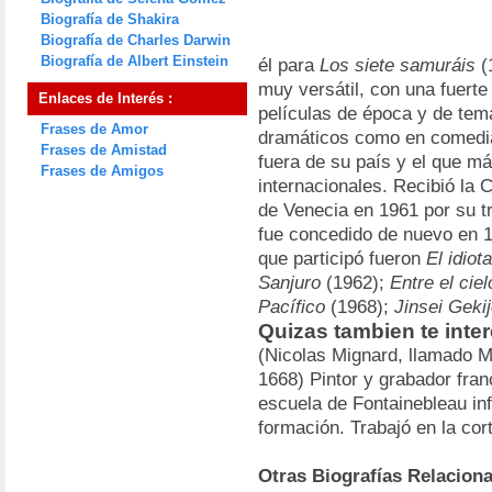
Biografía de Shakira
Biografía de Charles Darwin
Biografía de Albert Einstein
él para
Los siete samuráis
(
muy versátil, con una fuerte
Enlaces de Interés :
películas de época y de te
Frases de Amor
dramáticos como en comedia
Frases de Amistad
fuera de su país y el que m
Frases de Amigos
internacionales. Recibió la C
de Venecia en 1961 por su t
fue concedido de nuevo en 
que participó fueron
El idiota
Sanjuro
(1962);
Entre el ciel
Pacífico
(1968);
Jinsei Geki
Quizas tambien te inte
(Nicolas Mignard, llamado M
1668) Pintor y grabador fran
escuela de Fontainebleau in
formación. Trabajó en la cor
Otras Biografías Relacion