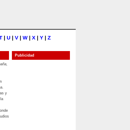
T
|
U
|
V
|
W
|
X
|
Y
|
Z
Publicidad
paña,
en
na.
ras y
la
donde
tudios