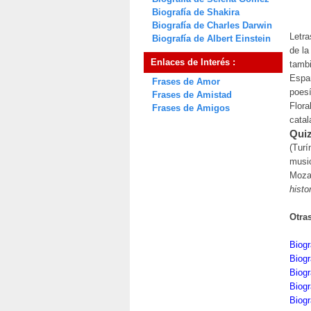
Biografía de Shakira
Biografía de Charles Darwin
Letra
Biografía de Albert Einstein
de la
Enlaces de Interés :
tambi
Españ
Frases de Amor
poesí
Frases de Amistad
Flora
Frases de Amigos
catal
Quiz
(Turí
music
Mozar
histo
Otra
Biogr
Biogr
Biogr
Biogr
Biogr