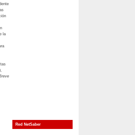
dente
as
ción
en
e la
ura
stas
),
Breve
Red NetSaber