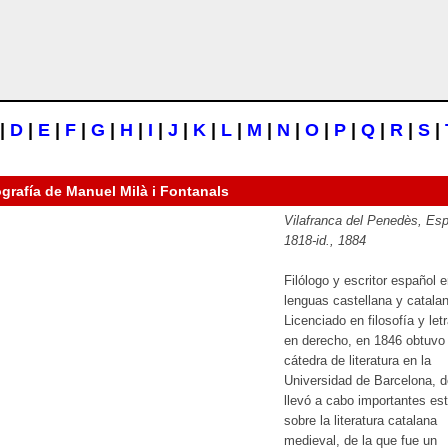
|
D
|
E
|
F
|
G
|
H
|
I
|
J
|
K
|
L
|
M
|
N
|
O
|
P
|
Q
|
R
|
S
|
ografía de
Manuel Milà i Fontanals
Vilafranca del Penedès, Es
1818-id., 1884
Filólogo y escritor español 
lenguas castellana y catala
Licenciado en filosofía y let
en derecho, en 1846 obtuvo 
cátedra de literatura en la
Universidad de Barcelona, 
llevó a cabo importantes es
sobre la literatura catalana
medieval, de la que fue un