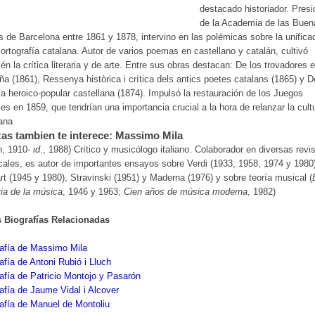
destacado historiador. Presi
de la Academia de las Buen
s de Barcelona entre 1861 y 1878, intervino en las polémicas sobre la unifica
 ortografía catalana. Autor de varios poemas en castellano y catalán, cultivó
én la crítica literaria y de arte. Entre sus obras destacan: De los trovadores 
a (1861), Ressenya històrica i crítica dels antics poetes catalans (1865) y D
a heroico-popular castellana (1874). Impulsó la restauración de los Juegos
les en 1859, que tendrían una importancia crucial a la hora de relanzar la cult
ana
as tambien te interece: Massimo Mila
n, 1910-
id
., 1988) Crítico y musicólogo italiano. Colaborador en diversas revi
ales, es autor de importantes ensayos sobre Verdi (1933, 1958, 1974 y 1980
t (1945 y 1980), Stravinski (1951) y Maderna (1976) y sobre teoría musical (
ria de la música
, 1946 y 1963;
Cien años de música moderna
, 1982)
s Biografías Relacionadas
afía de Massimo Mila
afía de Antoni Rubió i Lluch
afía de Patricio Montojo y Pasarón
afía de Jaume Vidal i Alcover
afía de Manuel de Montoliu