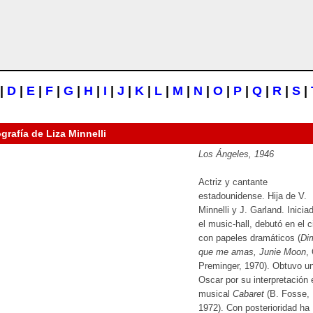
|
D
|
E
|
F
|
G
|
H
|
I
|
J
|
K
|
L
|
M
|
N
|
O
|
P
|
Q
|
R
|
S
|
ografía de
Liza Minnelli
Los Ángeles, 1946
Actriz y cantante
estadounidense. Hija de V.
Minnelli y J. Garland. Inicia
el music-hall, debutó en el c
con papeles dramáticos (
Di
que me amas, Junie Moon
,
Preminger, 1970). Obtuvo u
Oscar por su interpretación 
musical
Cabaret
(B. Fosse,
1972). Con posterioridad ha