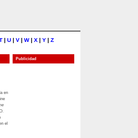
T
|
U
|
V
|
W
|
X
|
Y
|
Z
Publicidad
da en
ine
me
 O.
n
en el