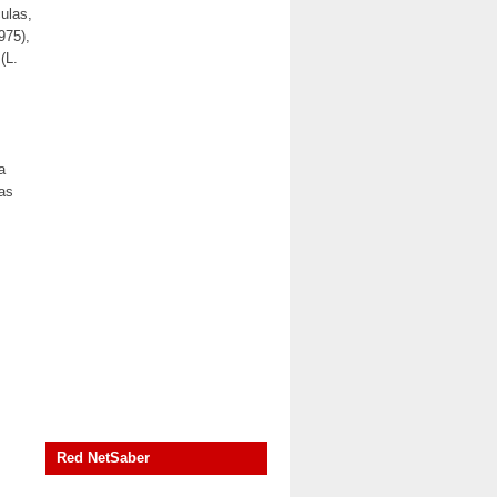
culas,
975),
(L.
a
as
Red NetSaber