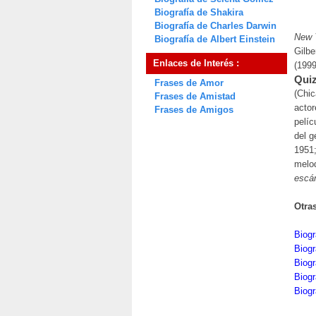
Biografía de Shakira
Biografía de Charles Darwin
New 
Biografía de Albert Einstein
Gilbe
Enlaces de Interés :
(1999
Quiz
Frases de Amor
(Chic
Frases de Amistad
actor
Frases de Amigos
pelíc
del g
1951
melo
escá
Otra
Biog
Biog
Biogr
Biogr
Biog