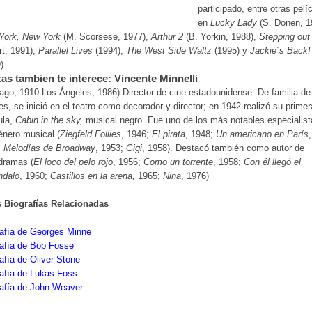
participado, entre otras pelí
en
Lucky Lady
(S. Donen, 1
York, New York
(M. Scorsese, 1977),
Arthur 2
(B. Yorkin, 1988),
Stepping out
rt, 1991),
Parallel Lives
(1994),
The West Side Waltz
(1995) y
Jackie´s Back!
)
as tambien te interece: Vincente Minnelli
ago, 1910-Los Ángeles, 1986) Director de cine estadounidense. De familia de
es, se inició en el teatro como decorador y director; en 1942 realizó su primer
ula,
Cabin in the sky,
musical negro. Fue uno de los más notables especialist
énero musical (
Ziegfeld Follies
, 1946;
El pirata
, 1948;
Un americano en París
,
;
Melodías de Broadway
, 1953;
Gigi
, 1958). Destacó también como autor de
dramas (
El loco del pelo rojo
, 1956;
Como un torrente
, 1958;
Con él llegó el
ndalo
, 1960;
Castillos en la arena,
1965;
Nina
, 1976)
s Biografías Relacionadas
rafía de Georges Minne
rafía de Bob Fosse
afía de Oliver Stone
afía de Lukas Foss
rafía de John Weaver