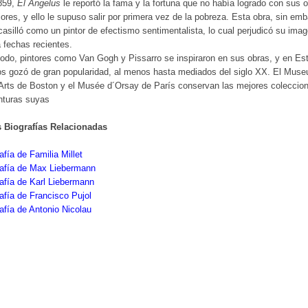
859,
El Ángelus
le reportó la fama y la fortuna que no había logrado con sus 
iores, y ello le supuso salir por primera vez de la pobreza. Esta obra, sin emb
casilló como un pintor de efectismo sentimentalista, lo cual perjudicó su ima
 fechas recientes.
odo, pintores como Van Gogh y Pissarro se inspiraron en sus obras, y en Es
s gozó de gran popularidad, al menos hasta mediados del siglo XX. El Muse
Arts de Boston y el Musée d´Orsay de París conservan las mejores coleccio
nturas suyas
s Biografías Relacionadas
afía de Familia Millet
rafía de Max Liebermann
afía de Karl Liebermann
afía de Francisco Pujol
afía de Antonio Nicolau