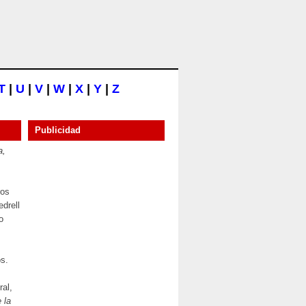
T
|
U
|
V
|
W
|
X
|
Y
|
Z
Publicidad
a,
ros
drell
o
s.
ral,
 la