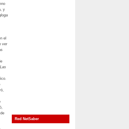
mno
, y
gloga
n el
e ver
as
de
Las
s
ico.
o
ró,
e
ó,
 de
Red NetSaber