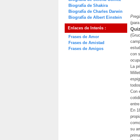
Biografía de Shakira
Biografía de Charles Darwin
Pregà
Biografía de Albert Einstein
(para
Enlaces de Interés :
Quiz
(Gruc
Frases de Amor
campe
Frases de Amistad
estud
Frases de Amigos
con s
ocupa
La pr
Mille
espi
todos
Con e
cotid
entre
En 18
propi
como 
su am
prim