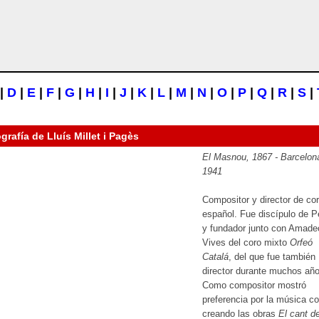
|
D
|
E
|
F
|
G
|
H
|
I
|
J
|
K
|
L
|
M
|
N
|
O
|
P
|
Q
|
R
|
S
|
ografía de
Lluís Millet i Pagès
El Masnou, 1867 - Barcelon
1941
Compositor y director de co
español. Fue discípulo de Pe
y fundador junto con Amade
Vives del coro mixto
Orfeó
Catalá
, del que fue también
director durante muchos año
Como compositor mostró
preferencia por la música co
creando las obras
El cant de