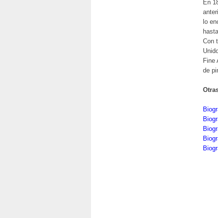
En 1
anter
lo en
hasta
Con t
Unido
Fine 
de pi
Otra
Biogr
Biog
Biogr
Biogr
Biogr