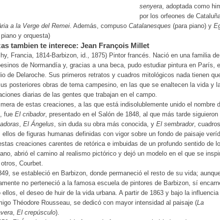
senyera
, adoptada como hi
por los orfeones de Cataluña
ria a la Verge del Remei
. Además, compuso
Catalanesques
(para piano) y
E
 piano y orquesta)
as tambien te interece: Jean François Millet
hy, Francia, 1814-Barbizon, id., 1875) Pintor francés. Nació en una familia de
sinos de Normandía y, gracias a una beca, pudo estudiar pintura en París, e
io de Delaroche. Sus primeros retratos y cuadros mitológicos nada tienen qu
us posteriores obras de tema campesino, en las que se enaltecen la vida y l
ciones diarias de las gentes que trabajan en el campo.
imera de estas creaciones, a las que está indisolublemente unido el nombre 
t, fue
El cribador
, presentado en el Salón de 1848, al que más tarde siguieron
gadoras
,
El Ángelus
, sin duda su obra más conocida, y
El sembrador
, cuadro
 ellos de figuras humanas definidas con vigor sobre un fondo de paisaje veríd
stas creaciones carentes de retórica e imbuidas de un profundo sentido de l
iano, abrió el camino al realismo pictórico y dejó un modelo en el que se inspi
 otros, Courbet.
49, se estableció en Barbizon, donde permaneció el resto de su vida; aunqu
amente no perteneció a la famosa escuela de pintores de Barbizon, sí encarn
ellos, el deseo de huir de la vida urbana. A partir de 1863 y bajo la influencia
igo Théodore Rousseau, se dedicó con mayor intensidad al paisaje (
La
avera
,
El crepúsculo
).