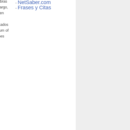
obras
NetSaber.com
-
Frases y Citas
argo,
-
gen
tados
um of
nes