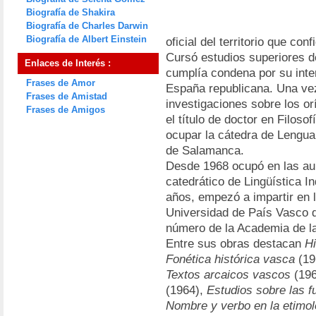
Biografía de Shakira
Biografía de Charles Darwin
Biografía de Albert Einstein
oficial del territorio que con
Cursó estudios superiores de
Enlaces de Interés :
cumplía condena por su inter
Frases de Amor
España republicana. Una vez
Frases de Amistad
investigaciones sobre los o
Frases de Amigos
el título de doctor en Filoso
ocupar la cátedra de Lengua
de Salamanca.
Desde 1968 ocupó en las aul
catedrático de Lingüística I
años, empezó a impartir en l
Universidad de País Vasco d
número de la Academia de la
Entre sus obras destacan
Hi
Fonética histórica vasca
(19
Textos arcaicos vascos
(196
(1964),
Estudios sobre las f
Nombre y verbo en la etimo