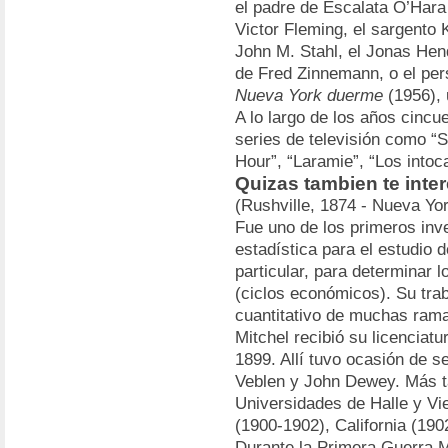
el padre de Escalata O’Har
Victor Fleming, el sargento 
John M. Stahl, el Jonas He
de Fred Zinnemann, o el per
Nueva York duerme
(1956), 
A lo largo de los años cincu
series de televisión como “
Hour”, “Laramie”, “Los intoc
Quizas tambien te inter
(Rushville, 1874 - Nueva Yo
Fue uno de los primeros inve
estadística para el estudio
particular, para determinar 
(ciclos económicos). Su trab
cuantitativo de muchas rama
Mitchel recibió su licenciat
1899. Allí tuvo ocasión de s
Veblen y John Dewey. Más t
Universidades de Halle y Vi
(1900-1902), California (19
Durante la Primera Guerra M