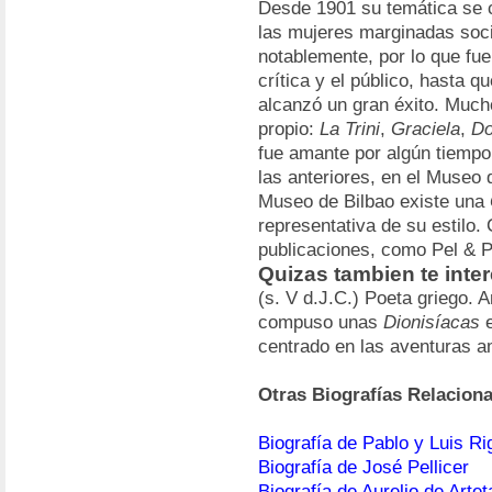
Desde 1901 su temática se c
las mujeres marginadas soci
notablemente, por lo que fu
crítica y el público, hasta 
alcanzó un gran éxito. Much
propio:
La Trini
,
Graciela
,
Do
fue amante por algún tiempo d
las anteriores, en el Museo
Museo de Bilbao existe una
representativa de su estilo
publicaciones, como Pel & P
Quizas tambien te inte
(s. V d.J.C.) Poeta griego. A
compuso unas
Dionisíacas
e
centrado en las aventuras a
Otras Biografías Relacion
Biografía de Pablo y Luis Rig
Biografía de José Pellicer
Biografía de Aurelio de Artet