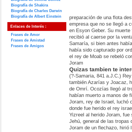
Biografía de Shakira
Biografía de Charles Darwin
Biografía de Albert Einstein
preparación de una flota des
empresa que no se llegó a c
Enlaces de Interés :
en Esyon Geber. Su muerte f
Frases de Amor
recibió al caerse por la ven
Frases de Amistad
Samaría, si bien antes había
Frases de Amigos
había sido capturado por or
el rey de Moab se rebeló co
Joram
Quizas tambien te inte
(?-Samaria, 841 a.J.C.) Rey
también Azarías y Joacaz, hi
de Omrí. Ocozías llegó al t
habían muerto a manos de fil
Joram, rey de Israel, luchó
donde fue herido el rey isra
Yizreel al herido Joram, fue
Jehú, general de las tropas
Joram de un flechazo, hirió