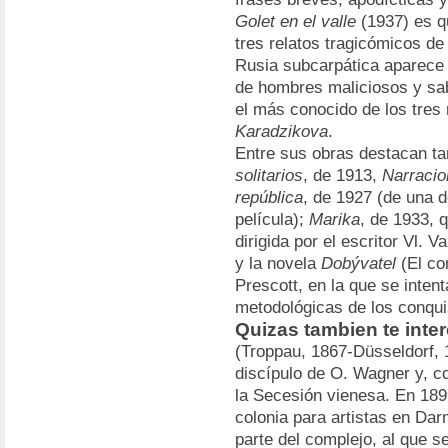
Golet en el valle
(1937) es q
tres relatos tragicómicos de
Rusia subcarpática aparece 
de hombres maliciosos y sa
el más conocido de los tres
Karadzikova
.
Entre sus obras destacan ta
solitarios
, de 1913,
Narracio
república
, de 1927 (de una 
película);
Marika
, de 1933, 
dirigida por el escritor Vl.
y la novela
Dobývatel
(El co
Prescott, en la que se inten
metodológicas de los conqui
Quizas tambien te inter
(Troppau, 1867-Düsseldorf, 
discípulo de O. Wagner y, co
la Secesión vienesa. En 189
colonia para artistas en Dar
parte del complejo, al que s