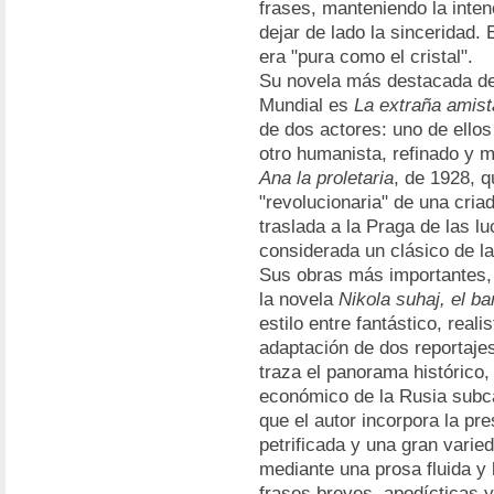
frases, manteniendo la intenc
dejar de lado la sinceridad. 
era "pura como el cristal".
Su novela más destacada del
Mundial es
La extraña amist
de dos actores: uno de ellos 
otro humanista, refinado y m
Ana la proletaria
, de 1928, q
"revolucionaria" de una cri
traslada a la Praga de las l
considerada un clásico de la 
Sus obras más importantes, 
la novela
Nikola suhaj, el b
estilo entre fantástico, reali
adaptación de dos reportaje
traza el panorama histórico, 
económico de la Rusia subca
que el autor incorpora la pr
petrificada y una gran varie
mediante una prosa fluida y 
frases breves, apodícticas 