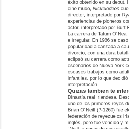
éxito obtenido en su debut.
cine mudo,
Nickelodeon
cuen
director, interpretado por R
experiencias de pioneros c
actor, interpretado por Burt
La carrera de Tatum O´Neal e
e irregular. En 1986 se casó
popularidad alcanzada a ca
divorcio, con una dura batall
eclipsó su carrera como act
escenarios de Nueva York c
escasos trabajos como adulta
infantiles, por lo que decidi
interpretación
Quizas tambien te inter
Dinastía real irlandesa. De
uno de los primeros reyes de
Brian O´Neill (?-1260) fue e
federación de reyezuelos irl
inglés, pero fue vencido y m
´Neill, a pesar de ser vasall