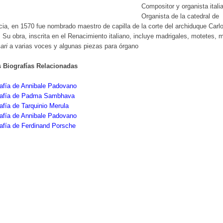
Compositor y organista itali
Organista de la catedral de
ia, en 1570 fue nombrado maestro de capilla de la corte del archiduque Carl
 Su obra, inscrita en el Renacimiento italiano, incluye madrigales, motetes, 
ari
a varias voces y algunas piezas para órgano
s Biografías Relacionadas
afía de Annibale Padovano
rafía de Padma Sambhava
afía de Tarquinio Merula
afía de Annibale Padovano
afía de Ferdinand Porsche