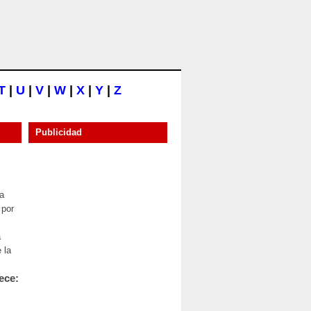
T
|
U
|
V
|
W
|
X
|
Y
|
Z
Publicidad
a
 por
a
 la
ece: