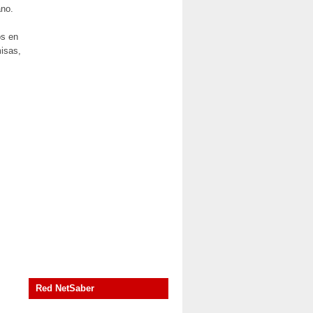
ano.
os en
misas,
Red NetSaber