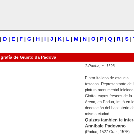
|
D
|
E
|
F
|
G
|
H
|
I
|
J
|
K
|
L
|
M
|
N
|
O
|
P
|
Q
|
R
|
S
|
ografía de
Giusto da Padova
?-Padua,
c.
1393
Pintor italiano de escuela
toscana. Representante de l
pintura monumental iniciada
Giotto, cuyos frescos de la
Arena, en Padua, imitó en l
decoración del baptisterio de
misma ciudad
Quizas tambien te inter
Annibale Padovano
(Padua, 1527-Graz, 1575)