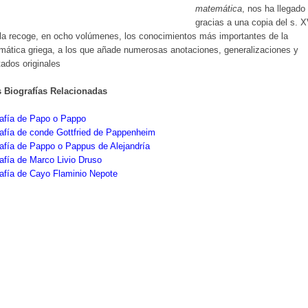
matemática
, nos ha llegado
gracias a una copia del s. X
la recoge, en ocho volúmenes, los conocimientos más importantes de la
ática griega, a los que añade numerosas anotaciones, generalizaciones y
tados originales
s Biografías Relacionadas
rafía de Papo o Pappo
afía de conde Gottfried de Pappenheim
afía de Pappo o Pappus de Alejandría
afía de Marco Livio Druso
afía de Cayo Flaminio Nepote