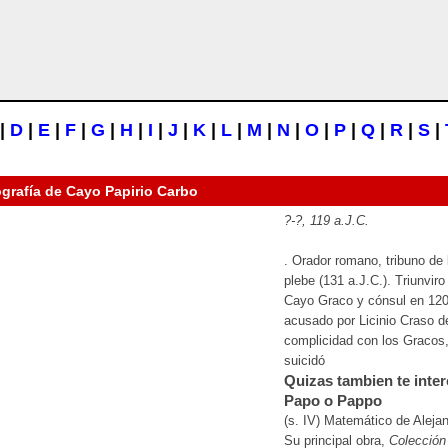
|
D
|
E
|
F
|
G
|
H
|
I
|
J
|
K
|
L
|
M
|
N
|
O
|
P
|
Q
|
R
|
S
|
ografía de
Cayo Papirio Carbo
?-?, 119 a.J.C.
. Orador romano, tribuno de 
plebe (131 a.J.C.). Triunviro
Cayo Graco y cónsul en 120
acusado por Licinio Craso d
complicidad con los Gracos,
suicidó
Quizas tambien te inter
Papo o Pappo
(s. IV) Matemático de Alejan
Su principal obra,
Colección