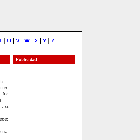
T
|
U
|
V
|
W
|
X
|
Y
|
Z
Publicidad
la
 con
, fue
e
 y se
ece:
dría.