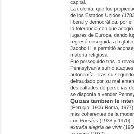
capital.
La colonia, que fue propied
de los Estados Unidos (1783
liberal y democrática, por el
la tolerancia con que acogió
lugares de Europa, dando lu
regresó enseguida a Inglate
Jacobo II le permitió aconsej
materia religiosa.
Fue perseguido tras la revol
Pennsylvania sufrió ataques
autonomía. Tras su segundo 
defraudado por su mal enten
deslealtades de personas de 
se disponía a vender Pennsy
Quizas tambien te inte
(Perugia, 1906-Roma, 1977) 
más coherentes de la modern
con
Poesías
(1938 y 1970),
extraña alegría de vivir
(195
insomne
(1977)