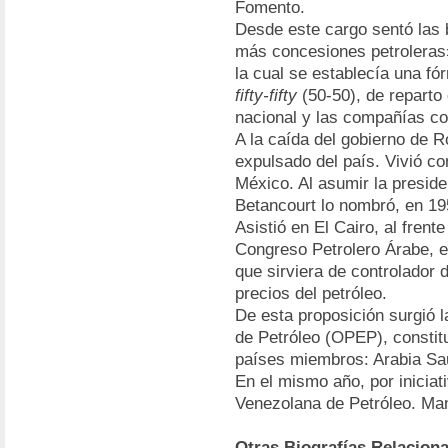
Fomento.
Desde este cargo sentó las 
más concesiones petroleras»
la cual se establecía una f
fifty-fifty
(50-50), de reparto 
nacional y las compañías co
A la caída del gobierno de 
expulsado del país. Vivió co
México. Al asumir la presid
Betancourt lo nombró, en 19
Asistió en El Cairo, al frent
Congreso Petrolero Árabe, en
que sirviera de controlador 
precios del petróleo.
De esta proposición surgió 
de Petróleo (OPEP), constit
países miembros: Arabia Saud
En el mismo año, por iniciat
Venezolana de Petróleo. Man
Otras Biografías Relacion