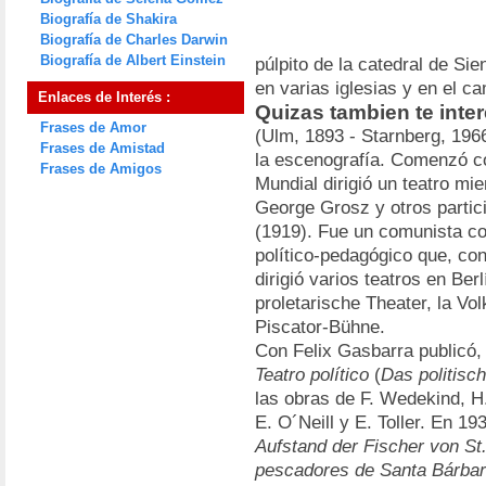
Biografía de Shakira
Biografía de Charles Darwin
Biografía de Albert Einstein
púlpito de la catedral de Si
en varias iglesias y en el 
Enlaces de Interés :
Quizas tambien te inter
Frases de Amor
(Ulm, 1893 - Starnberg, 1966
Frases de Amistad
la escenografía. Comenzó co
Frases de Amigos
Mundial dirigió un teatro mie
George Grosz y otros partic
(1919). Fue un comunista co
político-pedagógico que, con
dirigió varios teatros en Be
proletarische Theater, la Vo
Piscator-Bühne.
Con Felix Gasbarra publicó,
Teatro político
(
Das politisc
las obras de F. Wedekind, H
E. O´Neill y E. Toller. En 19
Aufstand der Fischer von St
pescadores de Santa Bárba