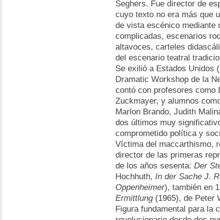
Seghers. Fue director de es
cuyo texto no era más que u
de vista escénico mediante d
complicadas, escenarios rod
altavoces, carteles didascál
del escenario teatral tradicio
Se exilió a Estados Unidos 
Dramatic Workshop de la Ne
contó con profesores como L
Zuckmayer, y alumnos como 
Marlon Brando, Judith Malina
dos últimos muy significativo
comprometido política y soc
Víctima del maccarthismo, r
director de las primeras rep
de los años sesenta:
Der Ste
Hochhuth,
In der Sache J. 
Oppenheimer
), también en 
Ermittlung
(1965), de Peter 
Figura fundamental para la 
revolucionario desde dos pun