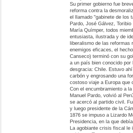
Su primer gobierno fue brev
reforma contra la desmorali
el llamado "gabinete de los 
Pardo, José Gálvez, Toribi
María Químper, todos miemb
entusiasta, ilustrada y de id
liberalismo de las reformas r
enemigos eficaces, el hecho
Canseco) terminó con su gobi
a un país bien conocido por 
desgracia: Chile. Estuvo ahí
carbón y engrosando una fortu
costoso viaje a Europa que c
Con el encumbramiento a la 
Manuel Pardo, volvió al Perú
se acercó al partido civil. 
y luego presidente de la Cá
1876 se impuso a Lizardo Mon
Presidencia, en la que debí
La agobiante crisis fiscal l