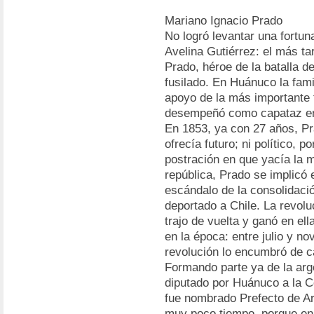
Mariano Ignacio Prado
No logró levantar una fortuna
Avelina Gutiérrez: el más t
Prado, héroe de la batalla 
fusilado. En Huánuco la fami
apoyo de la más importante 
desempeñó como capataz en
En 1853, ya con 27 años, Pr
ofrecía futuro; ni político, 
postración en que yacía la m
república, Prado se implicó 
escándalo de la consolidació
deportado a Chile. La revolu
trajo de vuelta y ganó en ell
en la época: entre julio y no
revolución lo encumbró de ca
Formando parte ya de la argol
diputado por Huánuco a la 
fue nombrado Prefecto de A
muy poco tiempo, porque en 