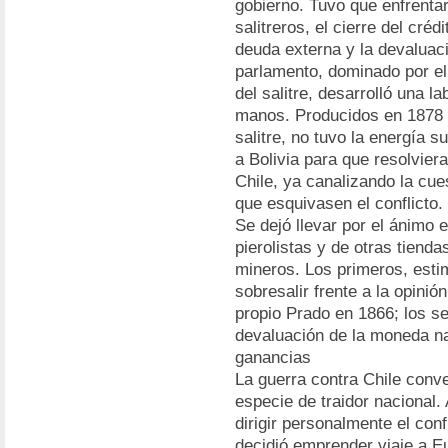
gobierno. Tuvo que enfrentar
salitreros, el cierre del créd
deuda externa y la devaluac
parlamento, dominado por el 
del salitre, desarrolló una l
manos. Producidos en 1878 l
salitre, no tuvo la energía s
a Bolivia para que resolvier
Chile, ya canalizando la cue
que esquivasen el conflicto.
Se dejó llevar por el ánimo e
pierolistas y de otras tienda
mineros. Los primeros, estim
sobresalir frente a la opini
propio Prado en 1866; los s
devaluación de la moneda na
ganancias
La guerra contra Chile conve
especie de traidor nacional.
dirigir personalmente el conf
decidió emprender viaje a E