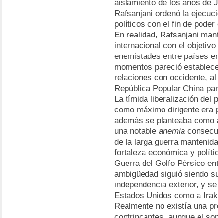
aislamiento de los años de J
Rafsanjani ordenó la ejecuc
políticos con el fin de poder
En realidad, Rafsanjani man
internacional con el objetivo
enemistades entre países en
momentos pareció establecer
relaciones con occidente, a
República Popular China par
La tímida liberalización del
como máximo dirigente era p
además se planteaba como al
una notable
anemia
consecue
de la larga guerra mantenid
fortaleza económica y polític
Guerra del Golfo Pérsico ent
ambigüedad siguió siendo s
independencia exterior, y se
Estados Unidos como a Irak
Realmente no existía una pre
contrincantes, aunque el som