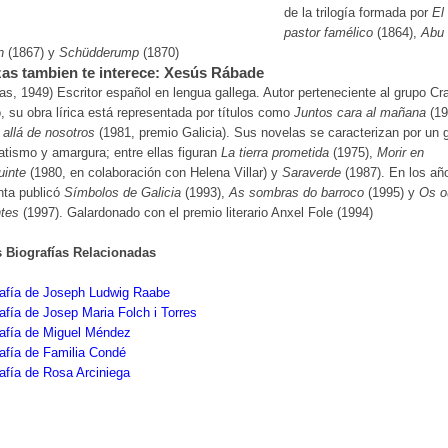
de la trilogía formada por
El
pastor famélico
(1864),
Abu
n
(1867) y
Schüdderump
(1870)
as tambien te interece: Xesús Rábade
as, 1949) Escritor español en lengua gallega. Autor perteneciente al grupo Cr
, su obra lírica está representada por títulos como
Juntos cara al mañana
(19
 allá de nosotros
(1981, premio Galicia). Sus novelas se caracterizan por un 
tismo y amargura; entre ellas figuran
La tierra prometida
(1975),
Morir en
uinte
(1980, en colaboración con Helena Villar) y
Saraverde
(1987). En los añ
nta publicó
Símbolos de Galicia
(1993),
As sombras do barroco
(1995) y
Os o
ntes
(1997). Galardonado con el premio literario Anxel Fole (1994)
s Biografías Relacionadas
rafía de Joseph Ludwig Raabe
afía de Josep Maria Folch i Torres
rafía de Miguel Méndez
afía de Familia Condé
afía de Rosa Arciniega