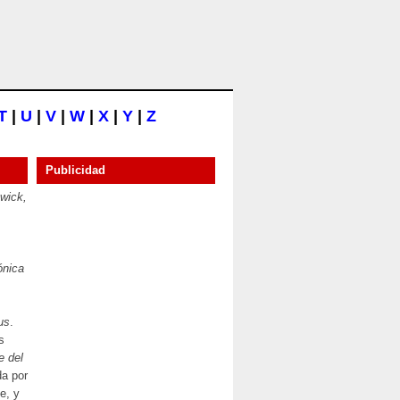
T
|
U
|
V
|
W
|
X
|
Y
|
Z
Publicidad
wick,
ónica
us
.
s
e del
da por
e, y