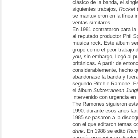
clásico de la banda, el sing
siguientes trabajos,
Rocket 
se mantuvieron en la línea in
ventas similares.
En 1981 contrataron para la
al reputado productor Phil S
música rock. Este álbum ser
grupo como el peor trabajo 
you
, sin embargo, llegó al 
británicas. A partir de ento
considerablemente, hecho 
abandonase la banda y fuer
segundo Ritchie Ramone. Est
el álbum
Subterranean Jung
intervenido con urgencia en 
The Ramones siguieron esta
1990; durante esos años lan
1985 se pasaron a la discogr
con el que editaron temas 
drink
. En 1988 se editó
Ram
parecía presagiar su disolu