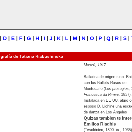
|
D
|
E
|
F
|
G
|
H
|
I
|
J
|
K
|
L
|
M
|
N
|
O
|
P
|
Q
|
R
|
S
|
ografía de
Tatiana Riabushinska
Moscú, 1917
Bailarina de origen ruso. Bai
con los Ballets Rusos de
Montecarlo (
Los presagios
,
Francesca da Rimini
, 1937).
Instalada en EE UU, abrió c
esposo D. Lichine una escu
de danza en Los Ángeles
Quizas tambien te inter
Emilios Riadhis
(Tesalónica, 1890-
id
., 1935)