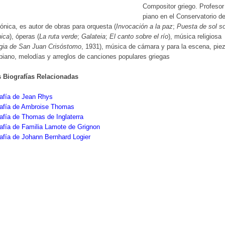
Compositor griego. Profesor
piano en el Conservatorio d
ónica, es autor de obras para orquesta (
Invocación a la paz
;
Puesta de sol s
nica
), óperas (
La ruta verde
;
Galateia
;
El canto sobre el río
), música religiosa
rgia de San Juan Crisóstomo
, 1931), música de cámara y para la escena, pie
piano, melodías y arreglos de canciones populares griegas
s Biografías Relacionadas
afía de Jean Rhys
rafía de Ambroise Thomas
afía de Thomas de Inglaterra
afía de Familia Lamote de Grignon
afía de Johann Bernhard Logier