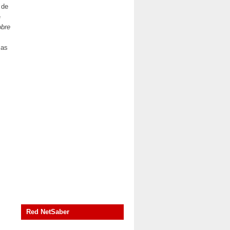
 de
e
obre
zas
Red NetSaber