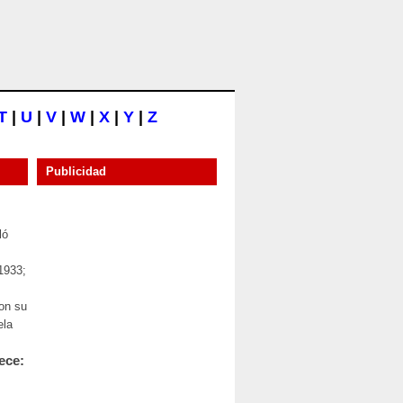
T
|
U
|
V
|
W
|
X
|
Y
|
Z
Publicidad
ló
 1933;
on su
ela
ece: