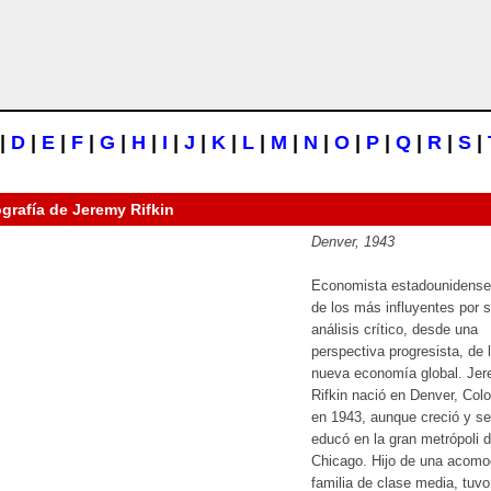
|
D
|
E
|
F
|
G
|
H
|
I
|
J
|
K
|
L
|
M
|
N
|
O
|
P
|
Q
|
R
|
S
|
ografía de
Jeremy Rifkin
Denver, 1943
Economista estadounidense
de los más influyentes por 
análisis crítico, desde una
perspectiva progresista, de 
nueva economía global. Je
Rifkin nació en Denver, Colo
en 1943, aunque creció y se
educó en la gran metrópoli 
Chicago. Hijo de una acom
familia de clase media, tuvo