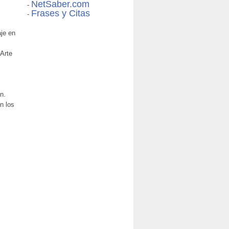
NetSaber.com
-
Frases y Citas
-
aje en
Arte
n.
n los