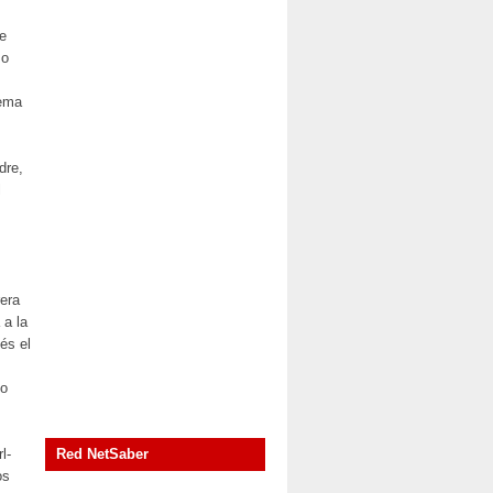
e
mo
tema
dre,
l
rera
 a la
és el
no
l-
Red NetSaber
os