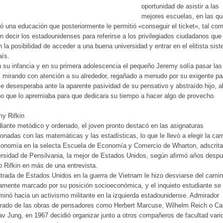
oportunidad de asistir a las
mejores escuelas, en las qu
ió una educación que posteriormente le permitió «conseguir el ticket», tal co
n decir los estadounidenses para referirse a los privilegiados ciudadanos que
n la posibilidad de acceder a una buena universidad y entrar en el elitista sis
aís.
 su infancia y en su primera adolescencia el pequeño Jeremy solía pasar las
 mirando con atención a su alrededor, regañado a menudo por su exigente pa
e desesperaba ante la aparente pasividad de su pensativo y abstraído hijo, a
o que lo apremiaba para que dedicara su tiempo a hacer algo de provecho.
y Rifkin
iante metódico y ordenado, el joven pronto destacó en las asignaturas
ionadas con las matemáticas y las estadísticas, lo que le llevó a elegir la car
onomía en la selecta Escuela de Economía y Comercio de Wharton, adscrita
rsidad de Pensilvania, la mejor de Estados Unidos, según afirmó años despu
o Rifkin en más de una entrevista.
trada de Estados Unidos en la guerra de Vietnam le hizo desviarse del cami
amente marcado por su posición socioeconómica, y el inquieto estudiante se
inó hacia un activismo militante en la izquierda estadounidense. Admirador
rado de las obras de pensadores como Herbert Marcuse, Wilhelm Reich o Car
v Jung, en 1967 decidió organizar junto a otros compañeros de facultad vari