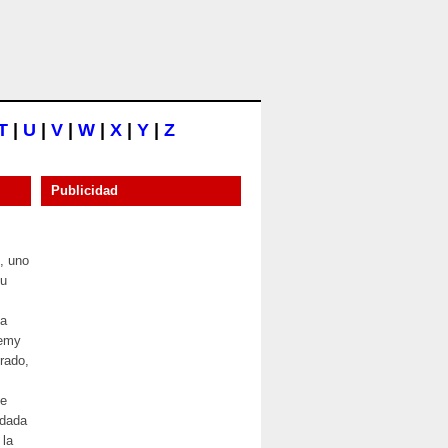
T
|
U
|
V
|
W
|
X
|
Y
|
Z
Publicidad
, uno
su
la
remy
rado,
de
odada
 la