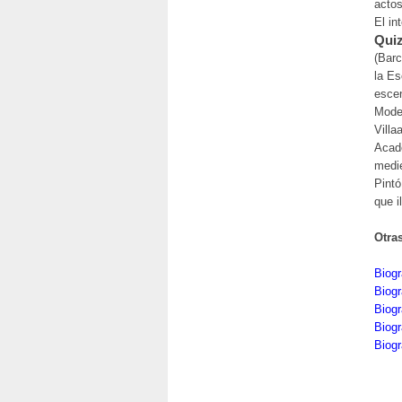
actos
El in
Quiz
(Barc
la Es
escen
Moder
Villa
Acade
medie
Pintó
que i
Otra
Biog
Biogr
Biogr
Biogr
Biogr