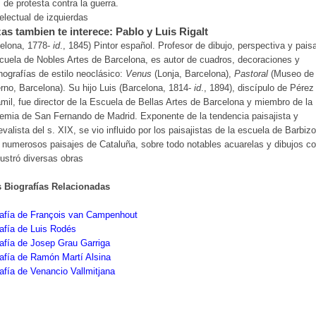
 de protesta contra la guerra.
telectual de izquierdas
as tambien te interece: Pablo y Luis Rigalt
elona, 1778-
id
., 1845) Pintor español. Profesor de dibujo, perspectiva y pais
cuela de Nobles Artes de Barcelona, es autor de cuadros, decoraciones y
ografías de estilo neoclásico:
Venus
(Lonja, Barcelona),
Pastoral
(Museo de 
no, Barcelona). Su hijo Luis (Barcelona, 1814-
id
., 1894), discípulo de Pérez
amil, fue director de la Escuela de Bellas Artes de Barcelona y miembro de la
mia de San Fernando de Madrid. Exponente de la tendencia paisajista y
valista del s. XIX, se vio influido por los paisajistas de la escuela de Barbizo
 numerosos paisajes de Cataluña, sobre todo notables acuarelas y dibujos co
lustró diversas obras
s Biografías Relacionadas
rafía de François van Campenhout
afía de Luis Rodés
afía de Josep Grau Garriga
afía de Ramón Martí Alsina
afía de Venancio Vallmitjana