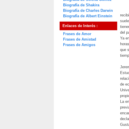
Biografía de Shakira
Biografía de Charles Darwin
recib
Biografía de Albert Einstein
suele
Enlaces de Interés :
tiene
del p
Frases de Amor
Ya en
Frases de Amistad
horas
Frases de Amigos
que s
tiemp
Jerem
Estud
relac
de ec
Unive
propi
La en
previ
encam
decla
Gusta