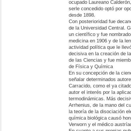
ocupado Laureano Calderón, C
serle concedido optó por op
desde 1898.
Con posterioridad fue decan
de la Universidad Central. 
un científico y fue nombrad
medicina en 1906 y de la le
actividad política que le lle
decisiva en la creación de l
de las Ciencias y fue miem
de Física y Química
En su concepción de la cienc
señalar determinados autore
Carracido, como el ya citado
autor el interés por la aplic
termodinámicas. Más decisiv
Arrhenius, de la mano del cu
la teoría de la disociación el
química biológica causó hond
Verworn y el médico austrí
En cuanto a sus propias pub