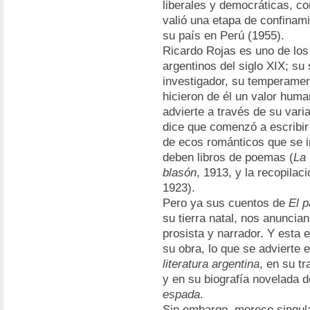
liberales y democráticas, co
valió una etapa de confinam
su país en Perú (1955).
Ricardo Rojas es uno de los 
argentinos del siglo XIX; su
investigador, su temperamen
hicieron de él un valor hum
advierte a través de su var
dice que comenzó a escribir
de ecos románticos que se i
deben libros de poemas (
La 
blasón
, 1913, y la recopila
1923).
Pero ya sus cuentos de
El p
su tierra natal, nos anuncia
prosista y narrador. Y esta e
su obra, lo que se advierte
literatura argentina
, en su t
y en su biografía novelada 
espada
.
Sin embargo, merece singula