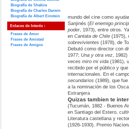
Biografía de Shakira
Biografía de Charles Darwin
Biografía de Albert Einstein
mundo del cine como ayudan
Sanjinés (
El enemigo princip
Enlaces de Interés :
poder
, 1973), entre otros. 
Frases de Amor
en
Cantata de Chile
(1975), 
Frases de Amistad
sobrevivientes
(1978), de To
Frases de Amigos
Debutó como director con di
1977;
Una y otra vez
, 1982)
veces miro mi vida
(1981), 
recibido por el público y qu
internacionales. En el campo
secundarios
(1989), que fue
a la nominación de los Osca
Extranjera
Quizas tambien te inte
(Tucumán, 1882 - Buenos Air
en Santiago del Estero, cult
Literatura castellana y rect
(1926-1930). Premio Naciona