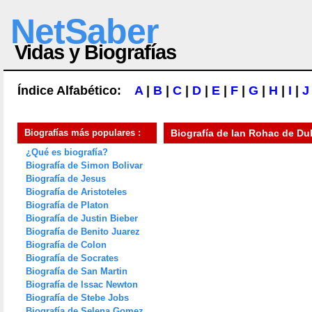
NetSaber
Vidas y Biografías
Índice Alfabético:
A
|
B
|
C
|
D
|
E
|
F
|
G
|
H
|
I
|
J
Biografías más populares :
Biografía de
Ian Rohac de Du
¿Qué es biografía?
Biografía de Simon Bolivar
Biografía de Jesus
Biografía de Aristoteles
Biografía de Platon
Biografía de Justin Bieber
Biografía de Benito Juarez
Biografía de Colon
Biografía de Socrates
Biografía de San Martin
Biografía de Issac Newton
Biografía de Stebe Jobs
Biografía de Selena Gomez