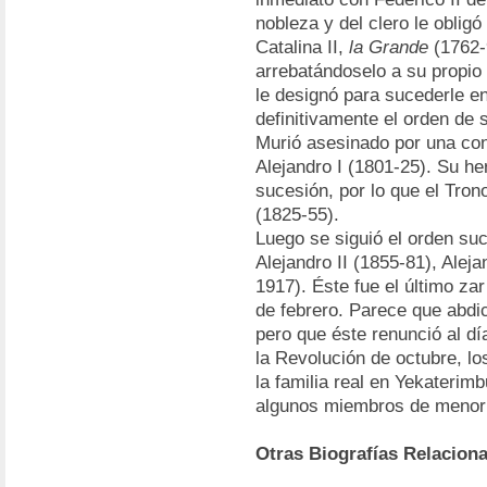
nobleza y del clero le oblig
Catalina II,
la Grande
(1762-
arrebatándoselo a su propio 
le designó para sucederle en
definitivamente el orden de 
Murió asesinado por una con
Alejandro I (1801-25). Su h
sucesión, por lo que el Tron
(1825-55).
Luego se siguió el orden suc
Alejandro II (1855-81), Aleja
1917). Éste fue el último za
de febrero. Parece que abd
pero que éste renunció al dí
la Revolución de octubre, l
la familia real en Yekaterim
algunos miembros de menor 
Otras Biografías Relacion