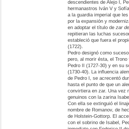
descendientes de Alejo I, Pe
hermanastros Iván V y Sofí
a la guardia imperial que le
por la expansión y moderniz
en adoptar el título de
zar d
repitieran las luchas sucesor
estableció que fuera el prop
(1722).
Pedro designó como sucesora
pero, al morir ésta, el Trono
Pedro II (1727-30) y en su s
(1730-40). La influencia ale
de Pedro I, se acrecentó dur
hasta el punto de que un al
convirtiera en zar. Una vez
genuinos con la zarina Isabe
Con ella se extinguió el lina
nombre de Romanov, de hech
de Holstein-Gottorp. El acce
con el sobrino de Isabel, Ped
inmediato con Federico II de