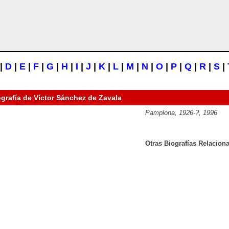
|
D
|
E
|
F
|
G
|
H
|
I
|
J
|
K
|
L
|
M
|
N
|
O
|
P
|
Q
|
R
|
S
|
ografía de
Víctor Sánchez de Zavala
Pamplona, 1926-?, 1996
Otras Biografías Relacion