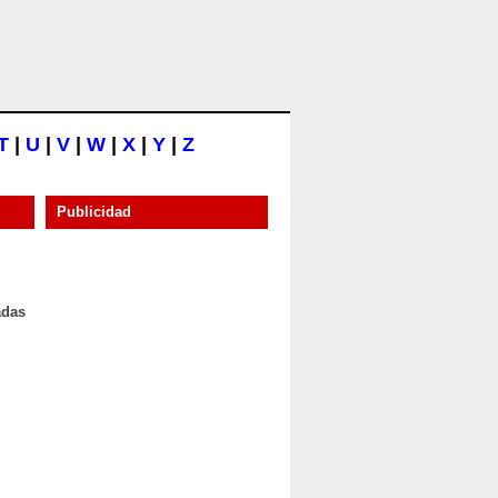
T
|
U
|
V
|
W
|
X
|
Y
|
Z
Publicidad
adas