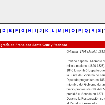
|
D
|
E
|
F
|
G
|
H
|
I
|
J
|
K
|
L
|
M
|
N
|
O
|
P
|
Q
|
R
|
S
|
ografía de
Francisco Santa Cruz y Pacheco
Orihuela, 1795-Madrid, 1883
Político español. Miembro d
milicia nacional (1820-1823)
1840 lo nombró Espartero je
la Junta de Gobierno de Teru
Diputado progresista en 185
miembro del Gobierno durant
bienio progresista (1854-185
presidió el Senado en 1871.
Durante la Restauración se 
al Partido Conservador