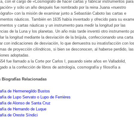
la, con el cargo de «Cosmógrafo de hacer cartas y fabricar instrumentos para
ación» y sólo un año después fue nombrado por la reina Juana «nuestro
grafo» con la misión de examinar junto a Sebastián Caboto las cartas e
umentos náuticos. También en 1635 había inventado y ofrecido para su exam
umentos y cartas náuticas y un instrumento para medir la longitud por las
ncias de la Luna y los planetas. Un año más tarde inventó otro instrumento p
lar la longitud mediante la desviación de la brújula, confeccionando una carta
r con indicaciones de desviación, lo que demuestra su insatisfacción con lo
mas de proyección cilíndricos, si bien se desconocen, al haberse perdido, las
iones adoptadas.
54 fue llamado a la Corte por Carlos I, pasando siete años en Valladolid,
gado a la confección de libros de astrología, cosmografía y filosofía a
s Biografías Relacionadas
afía de Hermenegildo Bustos
afía de Lupo Servato o Lupo de Ferrières
afía de Alonso de Santa Cruz
afía de Hernando de Luque
afía de Oreste Síndici