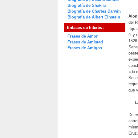
Biografía de Shakira
Biografía de Charles Darwin
Alon
Biografía de Albert Einstein
del R
Enlaces de Interés :
Hijo 
él y 
Frases de Amor
1526 
Frases de Amistad
Sebas
Frases de Amigos
oeste
exped
concl
«de m
Santa
regr
que v
L
De re
astro
miemb
Cruz