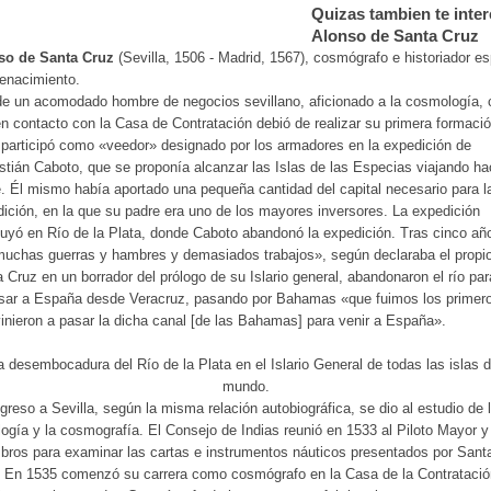
Quizas tambien te inter
Alonso de Santa Cruz
so de Santa Cruz
(Sevilla, 1506 - Madrid, 1567),
cosmógrafo
e
historiador
es
enacimiento.
de un acomodado hombre de negocios sevillano, aficionado a la cosmología, 
en contacto con la Casa de Contratación debió de realizar su primera formaci
participó como «veedor» designado por los armadores en la expedición de
tián Caboto, que se proponía alcanzar las
Islas de las Especias
viajando hac
. Él mismo había aportado una pequeña cantidad del capital necesario para l
ición, en la que su padre era uno de los mayores inversores. La expedición
uyó en Río de la Plata, donde Caboto abandonó la expedición. Tras cinco añ
uchas guerras y hambres y demasiados trabajos», según declaraba el propi
 Cruz en un borrador del prólogo de su Islario general, abandonaron el río par
esar a España desde Veracruz, pasando por Bahamas «que fuimos los primer
inieron a pasar la dicha canal [de las Bahamas] para venir a España».
a desembocadura del Río de la Plata en el Islario General de todas las islas d
mundo.
greso a Sevilla, según la misma relación autobiográfica, se dio al estudio de 
logía y la cosmografía. El Consejo de Indias reunió en 1533 al Piloto Mayor y
ros para examinar las cartas e instrumentos náuticos presentados por Sant
. En 1535 comenzó su carrera como cosmógrafo en la
Casa de la Contratació