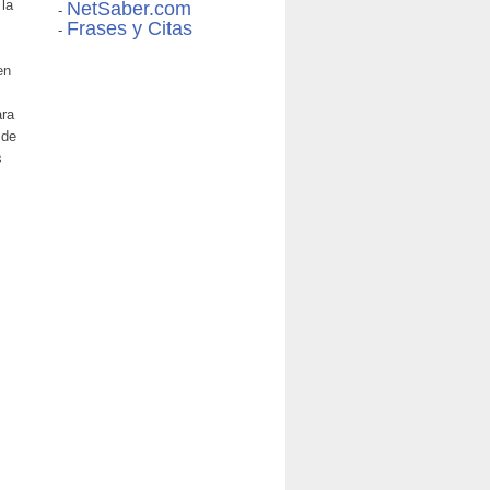
 la
NetSaber.com
-
Frases y Citas
-
en
ara
 de
s