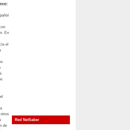
ece:
pañol
con
ón. En
ia el
a
os
o
a
os
el
la
 otros
a
Red NetSaber
n
de