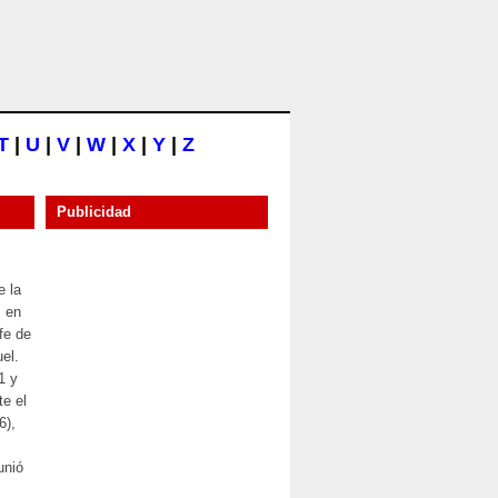
T
|
U
|
V
|
W
|
X
|
Y
|
Z
Publicidad
e la
, en
fe de
el.
1 y
e el
6),
unió