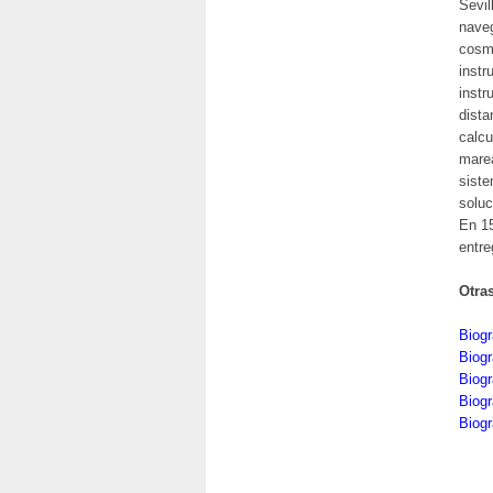
Sevil
naveg
cosmó
instr
instr
dista
calcu
marea
siste
soluc
En 15
entre
Otra
Biogr
Biogr
Biogr
Biogr
Biogr