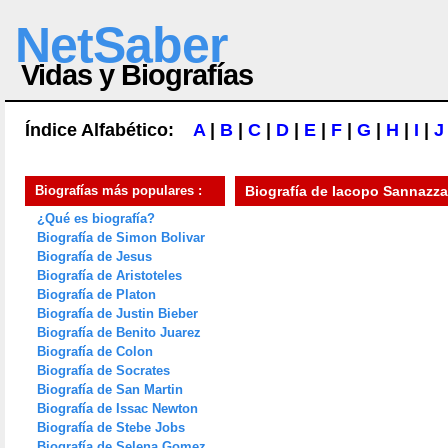
NetSaber
Vidas y Biografías
Índice Alfabético:
A
|
B
|
C
|
D
|
E
|
F
|
G
|
H
|
I
|
J
Biografías más populares :
Biografía de
Iacopo Sannazza
¿Qué es biografía?
Biografía de Simon Bolivar
Biografía de Jesus
Biografía de Aristoteles
Biografía de Platon
Biografía de Justin Bieber
Biografía de Benito Juarez
Biografía de Colon
Biografía de Socrates
Biografía de San Martin
Biografía de Issac Newton
Biografía de Stebe Jobs
Biografía de Selena Gomez